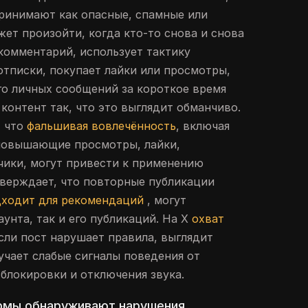
ринимают как опасные, спамные или
жет произойти, когда кто-то снова и снова
 комментарий, использует тактику
отписки, покупает лайки или просмотры,
о личных сообщений за короткое время
контент так, что это выглядит обманчиво.
, что
фальшивая вовлечённость
, включая
 повышающие просмотры, лайки,
чики, могут привести к применению
утверждает, что повторные публикации
дходит для рекомендаций
, могут
аунта, так и его публикаций. На X
охват
сли пост нарушает правила, выглядит
учает слабые сигналы поведения от
 блокировки и отключения звука.
рмы обнаруживают нарушения