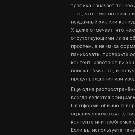
трафика означает теневой
того, что тема потеряла 
неудачный хук или конку
X даже отмечает, что нек
отсутствующими из-за об
проблем, а не из-за форм
паниковать, проверьте о
контент, работают ли хэ
поиска обычного, и получ
предупреждения или увед
Ещё одна распространённ
всегда является официал
Платформы обычно говор
ограниченном охвате, ни
контенте или проблемах с
Если вы используете тене