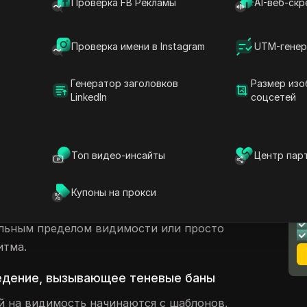
ажается ли ваш контент в поиске, хэштегах
Проверка FB Рекламы
AI-веб-скр
 этом руководстве вы узнаете, как
n, как распознавать признаки shadowban,
Проверка имени в Instagram
UTM-генер
 защитить свой доступ в 2026 году.
Генератор заголовков
Размер изо
 в социальных сетях
LinkedIn
соцсетей
невой бану?
глядит как полный бан. Ваш аккаунт
ьше людей видит ваши посты. Дальность
Топ видео-инсайты
Центр пар
тегов ослабевает. Видимость поиска может
Л
чики перестают поступать. Вот почему
Купоны на прокси
т
теневую проверку. Они хотят понять,
альным пределом видимости или просто
итма.
едение, вызывающее теневые баны
й на видимость начинаются с шаблонов,