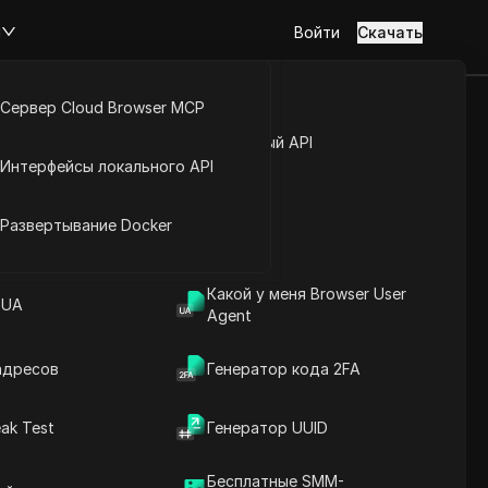
м
Войти
Скачать
Сервер Cloud Browser MCP
свою
туп к аккаунту
Открытый API
Интерфейсы локального API
026 году
йс расширений
Развертывание Docker
Задать вопросы
Какой у меня Browser User
Открыть в ChatGPT
 UA
Copy Link
Agent
Задайте вопросы об этой странице
адресов
Генератор кода 2FA
Открыть в Claude
Задайте вопросы об этой странице
ak Test
Генератор UUID
Бесплатные SMM-