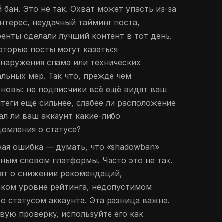
 бан. Это не так. Охват может упасть из-за
интерес, неудачный тайминг поста,
ренты сделали лучший контент в тот день.
оторые посты могут казаться
наружения спама или технических
альных мер. Так что, прежде чем
сновы: не подписчики всё ещё видят ваш
штеги ещё сильнее, слабее ли расположение
ал ли ваш аккаунт какие-либо
омления о статусе?
ая ошибка — думать, что «shadowban»
ьным словом платформы. Часто это не так.
ят о снижении рекомендаций,
зком уровне рейтинга, недопустимом
о статусом аккаунта. Эта разница важна.
вую проверку, используйте его как