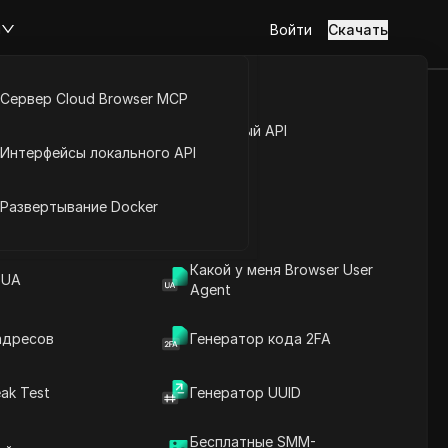
м
Войти
Скачать
Сервер Cloud Browser MCP
обратить
туп к аккаунту
Открытый API
Интерфейсы локального API
s Airdrop
йс расширений
Развертывание Docker
Задать вопросы
Какой у меня Browser User
 UA
Agent
Открыть в ChatGPT
Copy Link
Задайте вопросы об этой странице
адресов
Генератор кода 2FA
Открыть в Claude
ak Test
Генератор UUID
Задайте вопросы об этой странице
Бесплатные SMM-