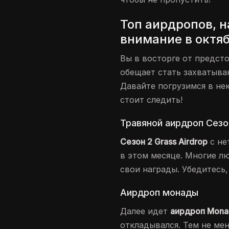
Топ аирдропов, н
внимание в октяб
Вы в восторге от предс
обещает стать захватыва
Давайте погрузимся в не
стоит следить!
Травяной аирдроп Сезо
Сезон 2 Grass Airdrop
с не
в этом месяце. Многие л
свои награды. Убедитесь,
Аирдроп монады
Далее идет
аирдроп Mona
откладывался. Тем не мен