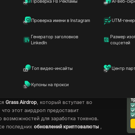
Проверка FB Рекламы
AI-веб-скр
е токены. Они помогают распространять
 людей участвовать в проекте. Аирдропы
Проверка имени в Instagram
UTM-генер
ми, потому что вы можете получить
 за то, что являетесь частью сообщества
Генератор заголовков
Размер изо
задания. Это особенно важно в мире
LinkedIn
соцсетей
о помогает новым проектам набирать
льзовательскую базу.
ждать пользователей за их лояльность.
Топ видео-инсайты
Центр пар
охватить больше людей.
атывать токены, не тратя денег.
Купоны на прокси
Л
 ждут захватывающие аирдропы. Одним из
т
ся
Grass Airdrop
, который вступает во
, что этот аирдроп предоставит
 возможностей для заработка токенов.
рсе последних
обновлений криптовалюты
,