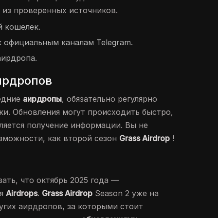
 из проверенных источников.
й кошелек.
к официальным каналам Telegram.
аирдропа.
аирдропов
едние
аирдропы
, обязательно регулярно
ки. Обновления могут происходить быстро,
яется получение информации. Вы не
озможности, как второй сезон
Grass Airdrop
!
ать, что октябрь 2025 года —
ля
Airdrops
.
Grass Airdrop
Season 2 уже на
ругих аирдропов, за которыми стоит