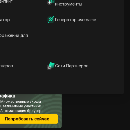
ейпинг
инструменты
Содержание
атор
Генератор username
Что такое аирдропы и
почему они важны?
Топ аирдропов, на
бражений для
которые стоит обратить
внимание в октябре
2025 года
Шаги для успешного
участия в аирдропах
тнёров
Сети Партнеров
Будьте в курсе
аирдропов
Заключение
учшее для арбитража
рафика
Множественные входы
Безлимитные участники
Автоматизация браузера
Попробовать сейчас