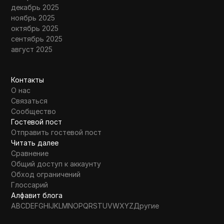
декабрь 2025
ноябрь 2025
октябрь 2025
сентябрь 2025
август 2025
Контакты
О нас
Связаться
Сообщество
Гостевой пост
Отправить гостевой пост
Читать далее
Сравнение
Общий доступ к аккаунту
Обход ограничений
Глоссарий
Алфавит блога
A
B
C
D
E
F
G
H
I
J
K
L
M
N
O
P
Q
R
S
T
U
V
W
X
Y
Z
Другие