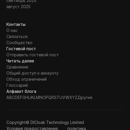
сентябрь 2025
август 2025
Контакты
О нас
Связаться
Сообщество
Гостевой пост
Отправить гостевой пост
Читать далее
Сравнение
Общий доступ к аккаунту
Обход ограничений
Глоссарий
Алфавит блога
A
B
C
D
E
F
G
H
I
J
K
L
M
N
O
P
Q
R
S
T
U
V
W
X
Y
Z
Другие
Copyright© DICloak Technology Limited
Условия предоставления
политика