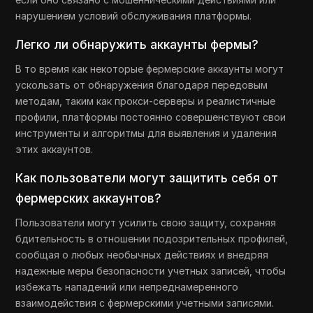
нарушением условий обслуживания платформы.
Легко ли обнаружить аккаунты фермы?
В то время как некоторые фермерские аккаунты могут
ускользать от обнаружения благодаря передовым
методам, таким как прокси-серверы и реалистичные
профили, платформы постоянно совершенствуют свои
инструменты и алгоритмы для выявления и удаления
этих аккаунтов.
Как пользователи могут защитить себя от
фермерских аккаунтов?
Пользователи могут усилить свою защиту, сохраняя
бдительность в отношении подозрительных профилей,
сообщая о любых необычных действиях и внедряя
надежные меры безопасности учетных записей, чтобы
избежать нападений или непреднамеренного
взаимодействия с фермерскими учетными записями.