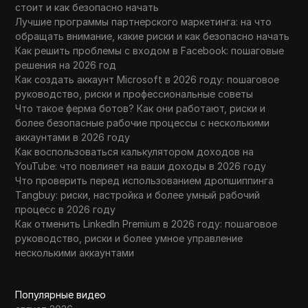
стоит и как безопасно начать
Лучшие программы партнерского маркетинга: на что
обращать внимание, какие риски и как безопасно начать
Как решить проблемы с входом в Facebook: пошаговые
решения на 2026 год
Как создать аккаунт Microsoft в 2026 году: пошаговое
руководство, риски и профессиональные советы
Что такое ферма ботов? Как они работают, риски и
более безопасные рабочие процессы с несколькими
аккаунтами в 2026 году
Как воспользоваться калькулятором доходов на
YouTube: что повлияет на ваши доходы в 2026 году
Что проверить перед использованием дропшиппинга
Tangbuy: риски, настройка и более умный рабочий
процесс в 2026 году
Как отменить LinkedIn Premium в 2026 году: пошаговое
руководство, риски и более умное управление
несколькими аккаунтами
Популярные видео