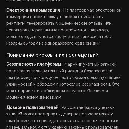
Электронная коммерция
: На платформах электронной
коммерции фарминг аккаунтов может искажать
рейтинги, генерировать мошеннические отзывы или
использовать рекламные предложения. Например,
можно создать множество учетных записей, чтобы
извлечь выгоду из одноразового кода скидки.
Понимание рисков и их последствий
Безопасность платформы
: Фарминг учетных записей
представляет значительный риск для безопасности
платформы, поскольку он часто связан с эксплуатацией
уязвимостей и обходом протоколов безопасности. Это
может привести к обширным злоупотреблениям и
мошенническим действиям.
Доверие пользователей
: Раскрытие фарма учетных
записей может подорвать доверие пользователей к
платформе, что приведет к снижению вовлеченности и
потенциальному отчуждению законных пользователей.