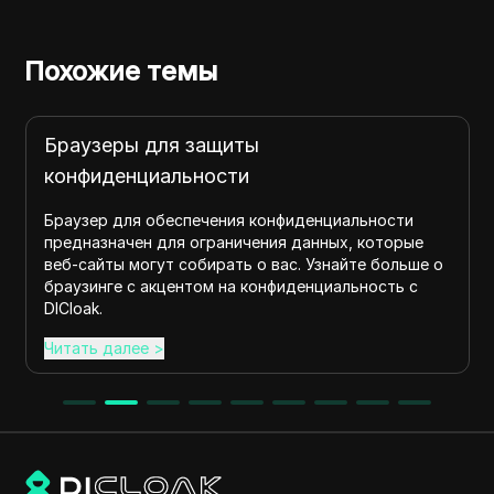
Похожие темы
Браузеры для защиты
конфиденциальности
Браузер для обеспечения конфиденциальности
предназначен для ограничения данных, которые
веб-сайты могут собирать о вас. Узнайте больше о
браузинге с акцентом на конфиденциальность с
DICloak.
Читать далее
>