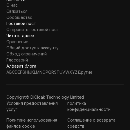
О нас
Связаться
Сообщество
Гостевой пост
Отправить гостевой пост
Читать далее
Сравнение
Общий доступ к аккаунту
Обход ограничений
Глоссарий
Алфавит блога
A
B
C
D
E
F
G
H
I
J
K
L
M
N
O
P
Q
R
S
T
U
V
W
X
Y
Z
Другие
Copyright© DICloak Technology Limited
Условия предоставления
политика
услуг
конфиденциальности
Политике использования
Соглашение о возврата
файлов cookie
средств