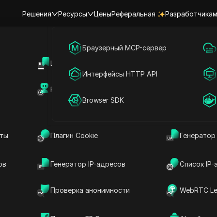
Решения
Ресурсы
Цены
Реферальная
Разработчика
я
Маркетинг в социальных сетях
Браузерный MCP-сервер
Центр поддержки
Общий дос
Онлайн-реклама
Интерфейсы HTTP API
ка качества IP
Рынок RPA (MCP)
Маркетпле
Общий доступ к аккаунту
Browser SDK
 показатель для оценки репутации и связанных с ней р
 роль в определении того, может ли IP-адрес участв
тво, спам или кибератаки.
нты
Плагин Cookie
Генератор
нтеллектуальной собственности имеет важное значен
ов
Генератор IP-адресов
Список IP-
жения потенциальных угроз.
 IP: всесторонний обзор
Проверка анонимности
WebRTC Le
енки, которая оценивает риск, связанный с IP-адресом