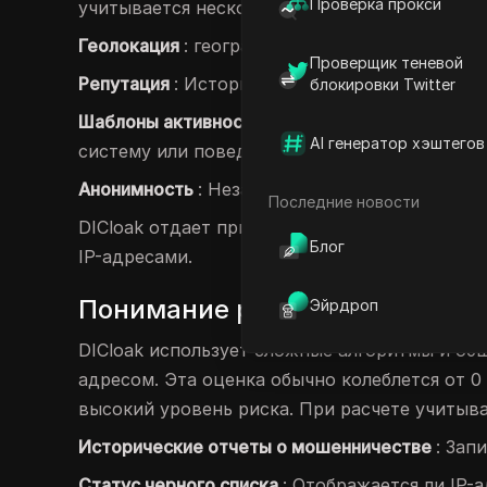
Проверка прокси
учитывается несколько ключевых факторов, 
Геолокация
: географическое местоположение
Проверщик теневой
Репутация
: Исторические записи об участии
блокировки Twitter
Шаблоны активности
: поведенческие тенденц
AI генератор хэштегов
систему или поведение транзакций.
Анонимность
: Независимо от того, подключен
Последние новости
DICloak отдает приоритет этим элементам, ч
Блог
IP-адресами.
Понимание расчета показателя
Эйрдроп
DICloak использует сложные алгоритмы и обш
адресом. Эта оценка обычно колеблется от 0
высокий уровень риска. При расчете учитыва
Исторические отчеты о мошенничестве
: Зап
Статус черного списка
: Отображается ли IP-