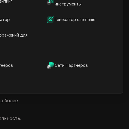
ейпинг
несколькими аккаунтами и
качества IP
инструменты
предотвращает блокировки
Преимущества
Скачать
использования
атор
показателя качества IP
Генератор username
Преодоление
трудностей и ключевые
 в
бражений для
соображения
Основные сведения
Часто задаваемые
вопросы
занных с
тнёров
Сети Партнеров
-
на более
ельность.