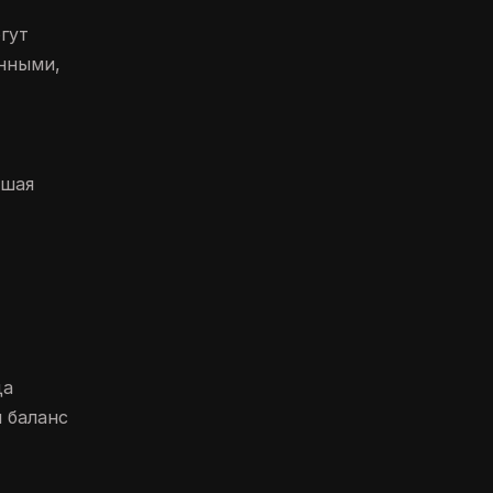
гут
онными,
ьшая
да
 баланс