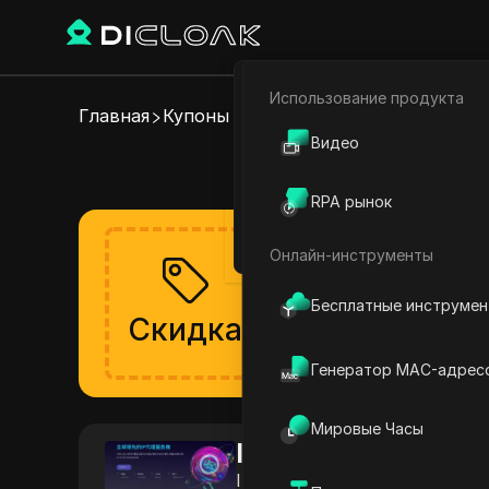
Использование продукта
Электронная коммерци
Главная
Купоны на прокси
IPWeb
Видео
Акт
Партнёрский маркетинг
RPA рынок
Веб-паук
Онлайн-инструменты
Получите скидку
Скидка скоро появится,
Бесплатные инструме
Скидка
Проверено
Генератор MAC-адрес
Мировые Часы
IPWeb
IPWeb предоставляет безоп