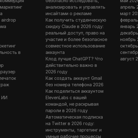
 коммерция
безопасно исследовать,
май 202
 маркетинг
анализировать и управлять
апрель 
а
инсайтами о рекламе
март 20
 airdrop
Как получить студенческую
февраль
ама
скидку Claude в 2026 году:
январь 
г
реальный доступ, право на
декабрь
участие и более безопасное
ноябрь 
ркетинг
совместное использование
октябрь
льность в
аккаунта
сентябр
Клод лучше ChatGPT? Что
август 
ер
действительно важно в
браузер
2026 году
печаток
Как создать аккаунт Gmail
траж
без номера телефона 2026
Как поделиться аккаунтом
 ИИ
ElevenLabs с вашей
командой, не раскрывая
пароли в 2026 году
Автоматическая подписка
на Twitter в 2026 году:
инструменты, таргетинг и
умные рабочие процессы