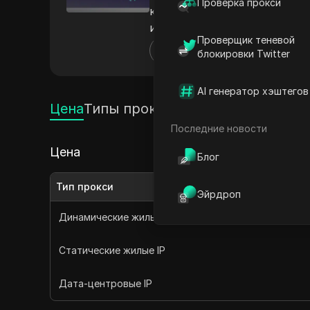
Проверка прокси
конфиденциальности в инте
интернетом и получать дост
Проверщик теневой
Другие
блокировки Twitter
AI генератор хэштегов
Цена
Типы прокси
Последние новости
Цена
Блог
Тип прокси
Эйрдроп
Динамические жилые IP
Статические жилые IP
Дата-центровые IP