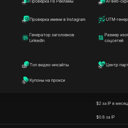
Проверка FB Рекламы
AI-веб-скр
рнете. С акцентом на анонимность и защиту данных, 
уп к контенту с географическими ограничениями.
Проверка имени в Instagram
UTM-генер
Генератор заголовков
Размер изо
LinkedIn
соцсетей
Топ видео-инсайты
Центр пар
Цена
Купоны на прокси
$0.8 за ГБ
$2 за IP в месяц
$0.8 за IP