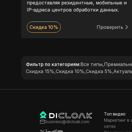
ь в
предоставляя резидентные, мобильные и
сему
IP-адреса центров обработки данных.
Известный высокоскоростными
соединениями, надежной безопасностью
ть
Скидка 10%
Проверить
и обширным глобальным покрытием,
Webshare обеспечивает бесперебойный
просмотр с гибкими ценами и
превосходной поддержкой клиентов.
Фильтр по категориям
:
Все типы
,
Премиальны
Скидка 15%
,
Скидка 10%
,
Скидка 5%
,
Актуал
Топ видео
Маркетинг в
business@dicloak.com
сетях