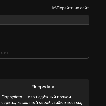
Перейти на сайт
вание
Floppydata
Floppydata — это надёжный прокси-
Благ
сервис, известный своей стабильностью,
реги