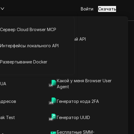
м
Войти
Скачать
Сервер Cloud Browser MCP
туп к аккаунту
Открытый API
PWeb
Интерфейсы локального API
йс расширений
Развертывание Docker
Какой у меня Browser User
Скоро будет доступно
 UA
Agent
адресов
Генератор кода 2FA
ak Test
Генератор UUID
Перейти на сайт
ователей, стремящихся к большей
Бесплатные SMM-