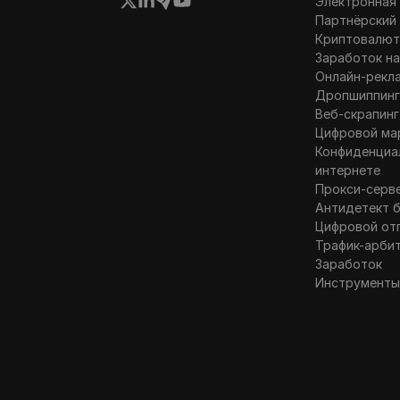
Электронная
Партнёрский
Криптовалют
Заработок на
Онлайн-рекл
Дропшиппин
Веб-скрапинг
Цифровой ма
Конфиденциа
интернете
Прокси-серв
Антидетект 
Цифровой от
Трафик-арби
Заработок
Инструменты