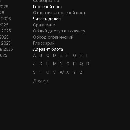
6
Сообщество
2026
Гостевой пост
26
Отправить гостевой пост
 2026
Читать далее
2026
Сравнение
 2025
Общий доступ к аккаунту
2025
Обход ограничений
 2025
Глоссарий
ь 2025
Алфавит блога
2025
A
B
C
D
E
F
G
H
I
J
K
L
M
N
O
P
Q
R
S
T
U
V
W
X
Y
Z
Другие