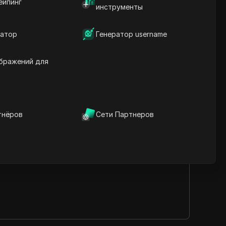
ейпинг
инструменты
IPWeb позволяет безопасно пользоваться
атор
Генератор username
бражений для
Перейти на сайт
тнёров
Сети Партнеров