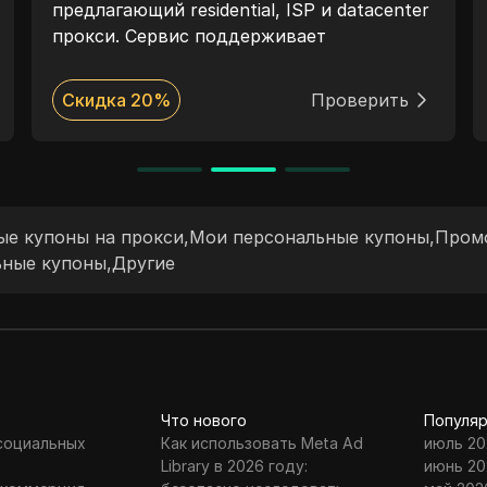
предлагающий residential, ISP и datacenter
прокси. Сервис поддерживает
динамические и статические IP-адреса,
протоколы HTTP и SOCKS5, гибкие
Скидка 20%
Проверить
модели оплаты и широкое географическое
покрытие. Mango Proxy подходит для веб-
скрапинга, рекламных платформ, SEO,
автоматизации и мультиаккаунтинга.
е купоны на прокси
,
Мои персональные купоны
,
Пром
ьные купоны
,
Другие
Что нового
Популяр
 социальных
Как использовать Meta Ad
июль 20
Library в 2026 году:
июнь 20