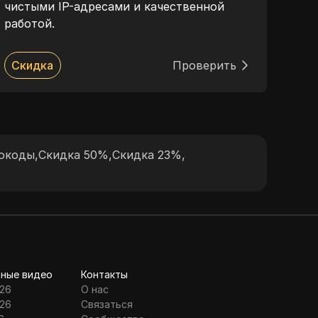
чистыми IP-адресами и качественной
пров
работой.
гара
успе
мод
Скидка
Проверить
Ск
анал
разр
кру
Thor
выс
окоды
,
Скидка 50%
,
Скидка 23%
,
рабо
ные видео
Контакты
26
О нас
26
Связаться