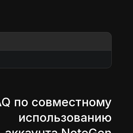
AQ по совместному
использованию
аккаунта NoteGen