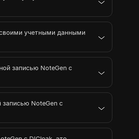
ь своими учетными данными
тной записью NoteGen с
й записью NoteGen с
teGen с DICloak, это