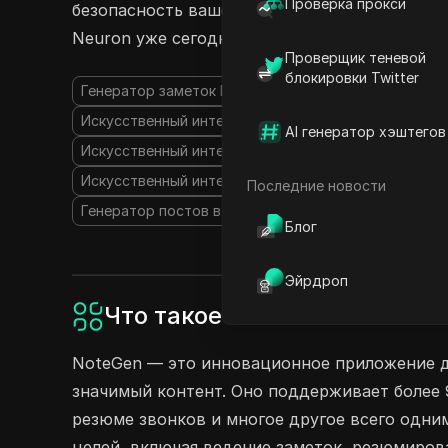
Проверка прокси
безопасность вашей информации. Начните де
Neuron уже сегодня и повышайте свою проду
Проверщик теневой
блокировки Twitter
Генератор заметок ИИ
Искусственный интеллект 
Искусственный интеллект преобразование речи в т
AI генератор хэштегов
Искусственный интеллект для преобразования ауди
Искусственный интеллект для резюмирования
На
Последние новости
Генератор постов в социальных сетях на основе И
Блог
Эйрдроп
Что такое NoteGen?
NoteGen — это инновационное приложение дл
значимый контент. Оно поддерживает более 9
резюме звонков и многое другое всего одни
целей, включая ведение заметок, резюмиров