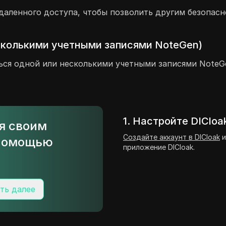
даленного доступа, чтобы позволить другим безопасн
сколькими учетными записями NoteGen)
ься одной или несколькими учетными записями NoteGe
1. Настройте DICloa
ся своим
Создайте аккаунт в DICloak
и
 помощью
приложение DICloak.
ть далее