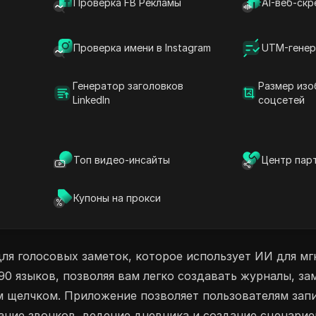
Проверка FB Рекламы
AI-веб-скр
литься своей учетной записью NoteGen
ктивность как никогда раньше!
Проверка имени в Instagram
UTM-генер
для записи заметок
екст
ИИ Транскрибатор
Генератор заголовков
Размер изо
LinkedIn
соцсетей
о в текст
писание сценариев с помощью ИИ
И
Топ видео-инсайты
Центр пар
Купоны на прокси
я голосовых заметок, которое использует ИИ для мг
0 языков, позволяя вам легко создавать журналы, зам
м щелчком. Приложение позволяет пользователям запи
ание звонков, ведение дневника и создание сценарие