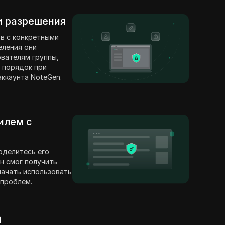
 и разрешения
в с конкретными
еления они
вателям группы,
 порядок при
ккаунта NoteGen.
илем с
оделитесь его
н смог получить
 начать использовать
 проблем.
n