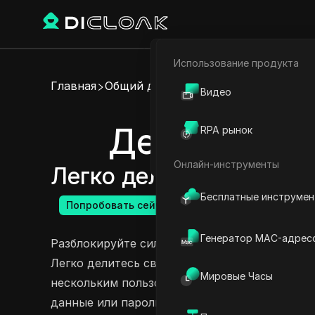
Использование продукта
Электронная коммерци
Главная
Общий доступ к аккаунту
Видео
Партнёрский маркетинг
Делитесь ак
RPA рынок
Веб-паук
Онлайн-инструменты
Легко делитесь аккаун
Бесплатные инструме
Попробовать сейчас
Генератор MAC-адрес
Разблокируйте силу сотрудничества с планом
Легко делитесь своей учетной записью NoteG
Мировые Часы
нескольким пользователям получать доступ 
данные или пароли. Наслаждайтесь удобство