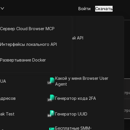
м
Войти
Скачать
Сервер Cloud Browser MCP
туп к аккаунту
Открытый API
Интерфейсы локального API
 с лёгкостью
йс расширений
Развертывание Docker
Задать вопросы
Какой у меня Browser User
 UA
Agent
Открыть в ChatGPT
Задайте вопросы об этой стр
адресов
Генератор кода 2FA
Открыть в Claude
Задайте вопросы об этой стр
ak Test
Генератор UUID
Бесплатные SMM-