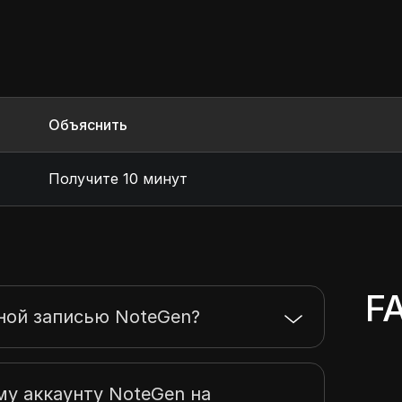
Объяснить
Получите 10 минут
F
тной записью NoteGen?
му аккаунту NoteGen на