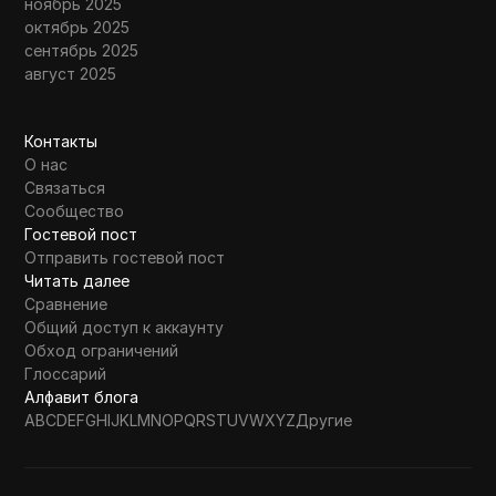
ноябрь 2025
октябрь 2025
сентябрь 2025
август 2025
Контакты
О нас
Связаться
Сообщество
Гостевой пост
Отправить гостевой пост
Читать далее
Сравнение
Общий доступ к аккаунту
Обход ограничений
Глоссарий
Алфавит блога
A
B
C
D
E
F
G
H
I
J
K
L
M
N
O
P
Q
R
S
T
U
V
W
X
Y
Z
Другие