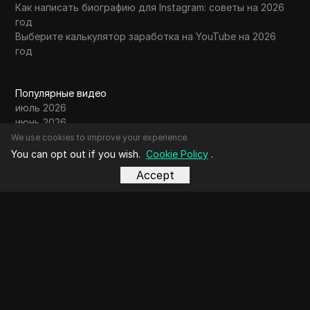
Как написать биографию для Instagram: советы на 2026
год
Выберите калькулятор заработка на YouTube на 2026
год
Популярные видео
июль 2026
июнь 2026
май 2026
We use cookies to improve your experience.
апрель 2026
You can opt out if you wish.
Cookie Policy
.
март 2026
Accept
февраль 2026
январь 2026
декабрь 2025
ноябрь 2025
октябрь 2025
сентябрь 2025
август 2025
Контакты