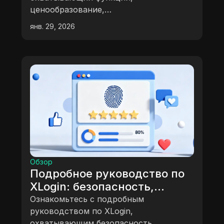
ценообразование,
производительность, безопасность и
янв. 29, 2026
реальные сценарии использования,
чтобы помочь вам определить,
подходит ли plainproxies вашим
потребностям.
Обзор
Подробное руководство по
XLogin: безопасность,
удобство использования и
Ознакомьтесь с подробным
производительность
руководством по XLogin,
охватывающим безопасность,