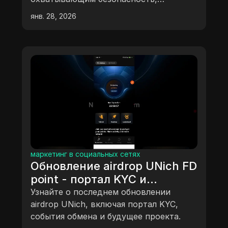
удобство использования,
янв. 28, 2026
производительность, ценообразование
и четкое сравнение с DICloak для
управления несколькими аккаунтами в
2026 году.
маркетинг в социальных сетях
Обновление airdrop UNich FD
point - портал KYC и
события обмена
Узнайте о последнем обновлении
airdrop UNich, включая портал KYC,
события обмена и будущее проекта.