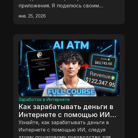
приложения. Я поделюсь своим
опытом и советами, как вы тоже
янв. 25, 2026
можете начать зарабатывать.
Заработок в Интернете
Как зарабатывать деньги в
Интернете с помощью ИИ
(пошаговое руководство для
Узнайте, как зарабатывать деньги в
начинающих)
Интернете с помощью ИИ, следуя
этому пошаговому руководству для