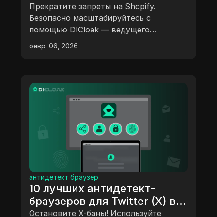
антидетектирующего
Прекратите запреты на Shopify.
браузера для продавцов
Безопасно масштабируйтесь с
помощью DICloak — ведущего
Shopify, чтобы избежать
антидетектирующего браузера для
рисков
февр. 06, 2026
продавцов Shopify, который позволяет
управлять рисками нескольких
магазинов и автоматизировать
рабочие процессы роста.
антидетект браузер
10 лучших антидетект-
браузеров для Twitter (X) в
2026 году: избегайте банов
Остановите X-баны! Используйте