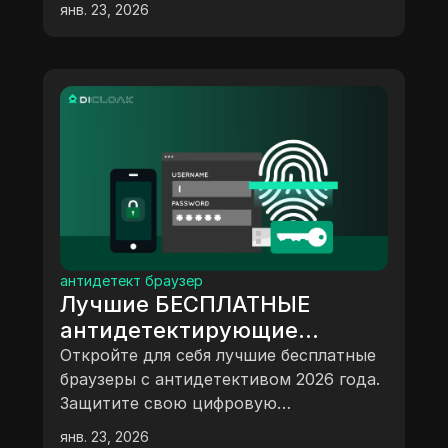
янв. 23, 2026
масштабируйте бизнес и избегайте
обнаружения с помощью лучших
инструментов, таких как DICloak.
антидетект браузер
Лучшие БЕСПЛАТНЫЕ
антидетектирующие
браузеры 2026 года:
Откройте для себя лучшие бесплатные
экспертный выбор для
браузеры с антидетективом 2026 года.
Защитите свою цифровую
конфиденциальности и
идентичность и управляйте
роста
янв. 23, 2026