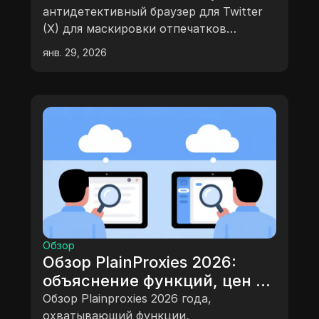
и быстро масштабируйтесь
антидетективный браузер для Twitter
(X) для маскировки отпечатков
пальцев. Смотрите наш список топ-10
янв. 29, 2026
2026 года, где DICloak — лучший
инструмент для безопасного
масштабирования аккаунтов.
Обзор
Обзор PlainProxies 2026:
объяснение функций, цен и
безопасности
Обзор Plainproxies 2026 года,
охватывающий функции,