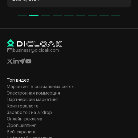
Binance объявила о обмене токенов дл
вершение
токенов Phantom, в то время как Rippl
ркивает
испытал падение на 19% после роста н
ошелька
468% в ноябре, что было связано с
ет
прогнозами инфляции. Кроме того,
спечить
северокорейская хакерская группа укр
$35 миллионов с биржи DMM Bitcoin,
business@dicloak.com
используя тактики социального инжен
Топ видео
Маркетинг в социальных сетях
Электронная коммерция
Партнёрский маркетинг
Криптовалюта
Заработок на airdrop
Онлайн-реклама
Дропшиппинг
Веб-скрапинг