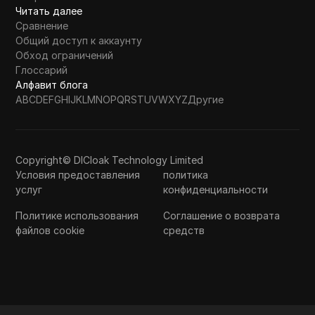
Читать далее
Сравнение
Общий доступ к аккаунту
Обход ограничений
Глоссарий
Алфавит блога
A
B
C
D
E
F
G
H
I
J
K
L
M
N
O
P
Q
R
S
T
U
V
W
X
Y
Z
Другие
Copyright© DICloak Technology Limited
Условия предоставления
политика
услуг
конфиденциальности
Политике использования
Соглашение о возврата
файлов cookie
средств