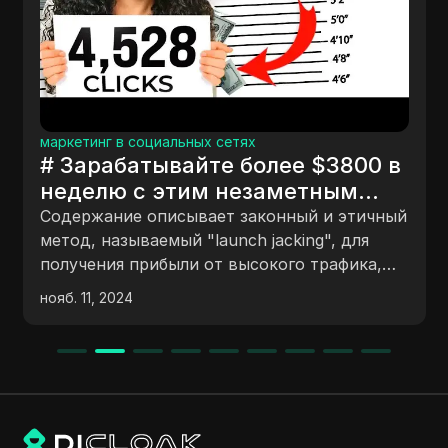
маркетинг в социальных сетях
# Зарабатывайте более $3800 в
неделю с этим незаметным
побочным заработком
Содержание описывает законный и этичный
(доказательства внутри)
метод, называемый "launch jacking", для
получения прибыли от высокого трафика,
генерируемого к новым продуктовым
нояб. 11, 2024
запускам. Метод включает в себя поиск
предстоящих продуктовых запусков, выбор
продуктов высокого каче