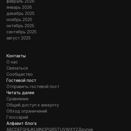
февраль 2026
январь 2026
декабрь 2025
ноябрь 2025
октябрь 2025
сентябрь 2025
август 2025
Контакты
О нас
Связаться
Сообщество
Гостевой пост
Отправить гостевой пост
Читать далее
Сравнение
Общий доступ к аккаунту
Обход ограничений
Глоссарий
Алфавит блога
A
B
C
D
E
F
G
H
I
J
K
L
M
N
O
P
Q
R
S
T
U
V
W
X
Y
Z
Другие