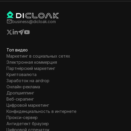
быстро, чтобы не упустить шанс
ровки токенов и
ситуация на рынке крипт
дуется пройти
обсуждается.
вного перехода при
business@dicloak.com
 стоимость токенов Pi
с планами на листинг
Топ видео
Маркетинг в социальных сетях
Электронная коммерция
Партнёрский маркетинг
Криптовалюта
Заработок на airdrop
Онлайн-реклама
Дропшиппинг
Веб-скрапинг
Цифровой маркетинг
Конфиденциальность в интернете
Прокси-сервер
Антидетект браузер
Цифровой отпечаток