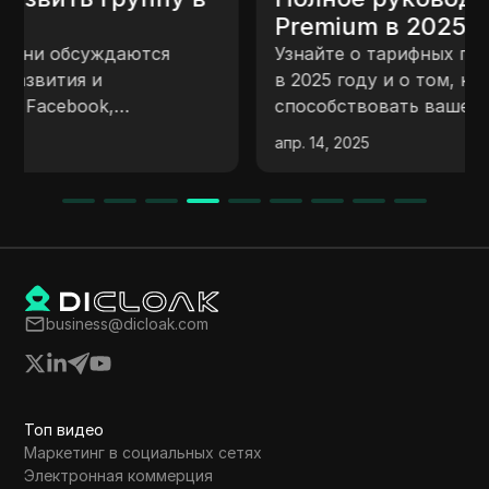
Premium в 2025 году: как
извлечь из этого максимальную
Узнайте о тарифных планах LinkedIn Premium
пользу
в 2025 году и о том, как они могут
способствовать вашей карьере. Получите
доступ к эксклюзивным функциям, таким
апр. 14, 2025
как InMail, курсы и подробная аналитика,
чтобы повысить свою узнаваемость
business@dicloak.com
Топ видео
Маркетинг в социальных сетях
Электронная коммерция