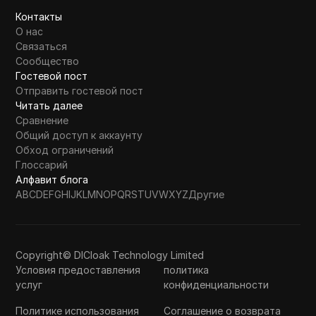
Контакты
О нас
Связаться
Сообщество
Гостевой пост
Отправить гостевой пост
Читать далее
Сравнение
Общий доступ к аккаунту
Обход ограничений
Глоссарий
Алфавит блога
A
B
C
D
E
F
G
H
I
J
K
L
M
N
O
P
Q
R
S
T
U
V
W
X
Y
Z
Другие
Copyright© DICloak Technology Limited
Условия предоставления
политика
услуг
конфиденциальности
Политике использования
Соглашение о возврата