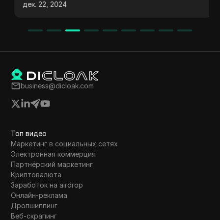
дек. 22, 2024
дорогостоящего оборудования. Она
охватывает процесс начала облачного
майнинга, возможности ежедневного
вывода средств, преимущества
реферальной программы и важность
осторожности в отношении депозитов.
Пользователи могут максимизировать свои
business@dicloak.com
доходы, увеличивая количество рефералов
и активно участвуя в платформе, при этом
осознавая потенциальные риски.
Топ видео
Маркетинг в социальных сетях
Электронная коммерция
Партнёрский маркетинг
Криптовалюта
Заработок на airdrop
Онлайн-реклама
Дропшиппинг
Веб-скрапинг