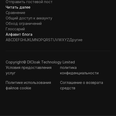
Отправить гостевой пост
Читать далее
Сравнение
Общий доступ к аккаунту
Обход ограничений
Глоссарий
Алфавит блога
A
B
C
D
E
F
G
H
I
J
K
L
M
N
O
P
Q
R
S
T
U
V
W
X
Y
Z
Другие
Copyright© DICloak Technology Limited
Условия предоставления
политика
услуг
конфиденциальности
Политике использования
Соглашение о возврата
файлов cookie
средств