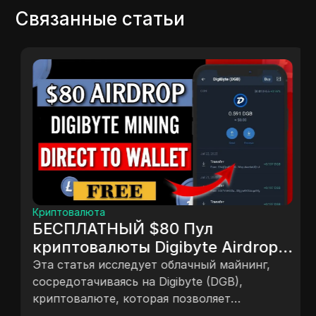
Связанные статьи
Криптовалюта
БЕСПЛАТНЫЙ $80 Пул
криптовалюты Digibyte Airdrop |
Бесплатное майнинг $DGB для
Эта статья исследует облачный майнинг,
всех | Вывод за 3 секунды
сосредотачиваясь на Digibyte (DGB),
криптовалюте, которая позволяет
пользователям зарабатывать токены без