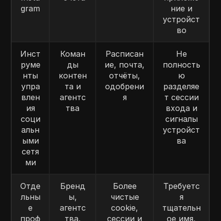
gram
ние и
устройст
во
Инст
Коман
Расписан
Не
руме
ды
ие, почта,
полность
нты
контен
отчёты,
ю
упра
та и
одобрени
разделяе
влен
агентс
я
т сессии
ия
тва
входа и
соци
сигналы
альн
устройст
ыми
ва
сетя
ми
Отде
Бренд
Более
Требуетс
льны
ы,
чистые
я
е
агентс
cookie,
тщательн
проф
тва,
сессии и
ое имя,