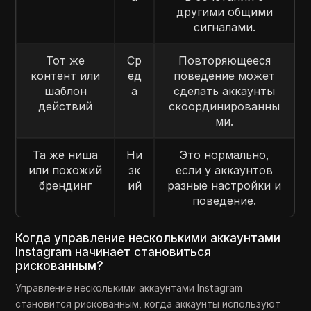
другими общими
сигналами.
Тот же
Ср
Повторяющееся
контент или
ед
поведение может
шаблон
а
сделать аккаунты
действий
скоординированны
ми.
Та же ниша
Ни
Это нормально,
или похожий
зк
если у аккаунтов
брендинг
ий
разные настройки и
поведение.
Когда управление несколькими аккаунтами
Instagram начинает становиться
рискованным?
Управление несколькими аккаунтами Instagram
становится рискованным, когда аккаунты используют