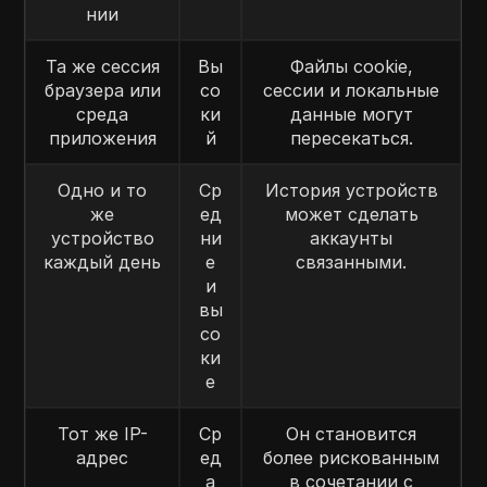
нии
Та же сессия
Вы
Файлы cookie,
браузера или
со
сессии и локальные
среда
ки
данные могут
приложения
й
пересекаться.
Одно и то
Ср
История устройств
же
ед
может сделать
устройство
ни
аккаунты
каждый день
е
связанными.
и
вы
со
ки
е
Тот же IP-
Ср
Он становится
адрес
ед
более рискованным
а
в сочетании с