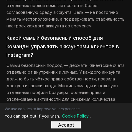
отдельных прокси помогает создать более
согласованную среду аккаунта. Цель — не постоянно
менять местоположение, а поддерживать стабильность
настроек каждого аккаунта со временем.
Какой самый безопасный способ для
команды управлять аккаунтами клиентов в
Instagram?
Самый безопасный подход — держать клиентские счета
отдельно от внутренних и личных. У каждого аккаунта
должно быть чёткое право собственности, правила
доступа и записи входа. Многие команды используют
отдельные профили браузера, ролевые права и
отслеживание активности для снижения количества
ошибок. Антидетективный браузер, такой как DICloak,
We use cookies to improve your experience.
может помочь, позволяя командам делиться доступом
You can opt out if you wish.
Cookie Policy
.
к профилям без раскрытия паролей аккаунтов сайта и
Accept
предоставляя журналы операций для проверки