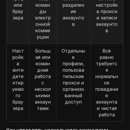
или
коман
разделен
настройк
брау
ды
ие
а прокси
зера
электр
аккаунто
и записи
онной
в
аккаунто
комме
в
рции
Наст
Больш
Отдельны
Всё
ройк
ая или
е
равно
а
коман
профили,
требуетс
анти
дная
пользова
я
дете
работа
тельские
нормальн
ктир
с
прокси и
ое
уемо
нескол
организо
поведени
го
ькими
ванный
е
брау
аккаун
доступ
аккаунта
зера
тами
и чистая
работа