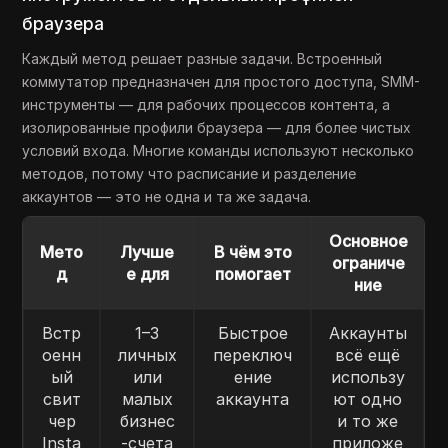
браузера
Каждый метод решает разные задачи. Встроенный
коммутатор предназначен для простого доступа, SMM-
инструменты — для рабочих процессов контента, а
изолированные профили браузера — для более чистых
условий входа. Многие команды используют несколько
методов, потому что расписание и разделение
аккаунтов — это не одна и та же задача.
Основное
Мето
Лучше
В чём это
ограниче
д
е для
помогает
ние
Встр
1–3
Быстрое
Аккаунты
оенн
личных
переключ
всё ещё
ый
или
ение
использу
свит
малых
аккаунта
ют одно
чер
бизнес
и то же
Insta
-счета
приложе