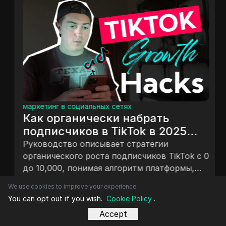
маркетинг в социальных сетях
Как органически набрать
подписчиков в TikTok в 2025
году (быстро вырасти с 0 до
Руководство описывает стратегии
10,000 подписчиков!)
органического роста подписчиков TikTok с 0
до 10,000, понимая алгоритм платформы,
создавая увлекательный контент,
апр. 06, 2025
We use cookies to improve your experience.
устанавливая себя как создателя,
You can opt out if you wish.
Cookie Policy
.
сосредотачиваясь на нише, приоритизируя
Accept
рост над продажами, максимизируя охват и