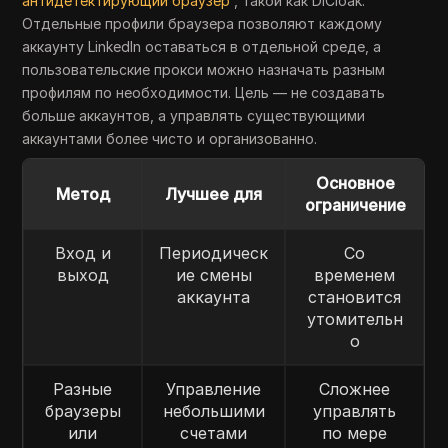
антидетектирующий браузер
, такой как DICloak.
Отдельные профили браузера позволяют каждому
аккаунту LinkedIn оставаться в отдельной среде, а
пользовательские прокси можно назначать разным
профилям по необходимости. Цель — не создавать
больше аккаунтов, а управлять существующими
аккаунтами более чисто и организованно.
Основное
Метод
Лучшее для
ограничение
Вход и
Периодическ
Со
выход
ие смены
временем
аккаунта
становится
утомительн
о
Разные
Управление
Сложнее
браузеры
небольшими
управлять
или
счетами
по мере