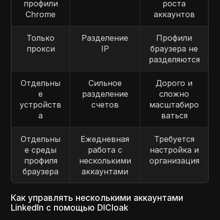
профили
роста
Chrome
аккаунтов
Только
Разделение
Профили
прокси
IP
браузера не
разделяются
Отдельны
Сильное
Дорого и
е
разделение
сложно
устройств
счетов
масштабиро
а
ваться
Отдельны
Ежедневная
Требуется
е среды
работа с
настройка и
профиля
несколькими
организация
браузера
аккаунтами
Как управлять несколькими аккаунтами
LinkedIn с помощью DICloak