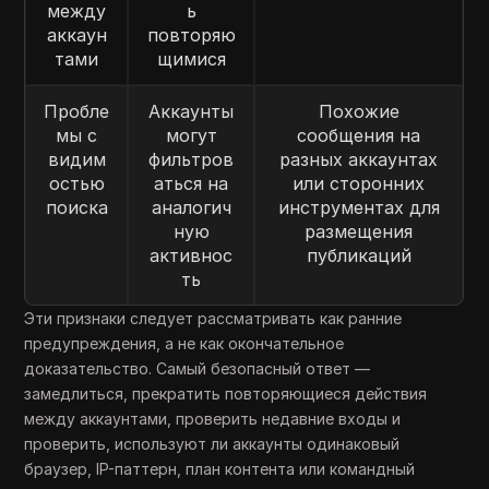
между
ь
аккаун
повторяю
тами
щимися
Пробле
Аккаунты
Похожие
мы с
могут
сообщения на
видим
фильтров
разных аккаунтах
остью
аться на
или сторонних
поиска
аналогич
инструментах для
ную
размещения
активнос
публикаций
ть
Эти признаки следует рассматривать как ранние
предупреждения, а не как окончательное
доказательство. Самый безопасный ответ —
замедлиться, прекратить повторяющиеся действия
между аккаунтами, проверить недавние входы и
проверить, используют ли аккаунты одинаковый
браузер, IP-паттерн, план контента или командный