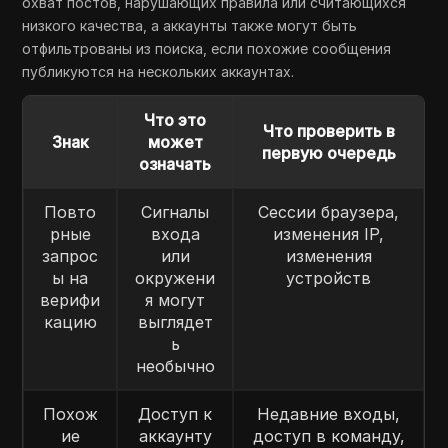
охват постов, нарушающих правила или считающихся
низкого качества, а аккаунты также могут быть
отфильтрованы из поиска, если похожие сообщения
публикуются на нескольких аккаунтах.
Что это
Что проверить в
Знак
может
первую очередь
означать
Повто
Сигналы
Сессии браузера,
рные
входа
изменения IP,
запрос
или
изменения
ы на
окружени
устройств
верифи
я могут
кацию
выглядет
ь
необычно
Похож
Доступ к
Недавние входы,
ие
аккаунту
доступ в команду,