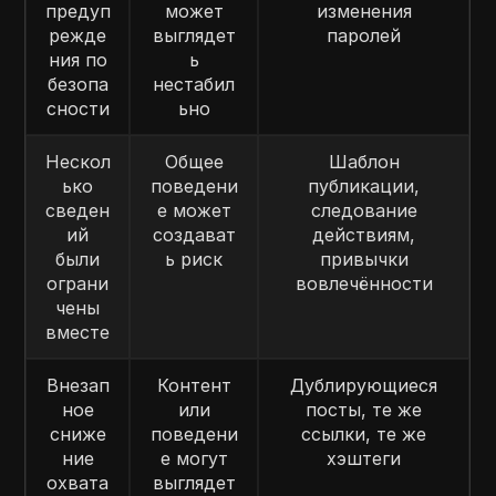
предуп
может
изменения
режде
выглядет
паролей
ния по
ь
безопа
нестабил
сности
ьно
Нескол
Общее
Шаблон
ько
поведени
публикации,
сведен
е может
следование
ий
создават
действиям,
были
ь риск
привычки
ограни
вовлечённости
чены
вместе
Внезап
Контент
Дублирующиеся
ное
или
посты, те же
сниже
поведени
ссылки, те же
ние
е могут
хэштеги
охвата
выглядет