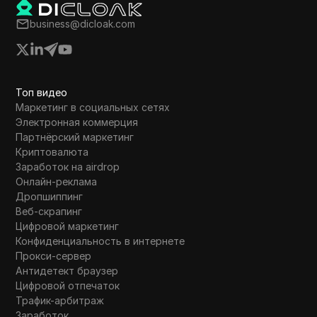
Основное внимание уделяется
восстановлению и росту, с целью
business@dicloak.com
достижения устойчивого успеха в
генерации дохода.
Топ видео
Маркетинг в социальных сетях
Электронная коммерция
Партнёрский маркетинг
Криптовалюта
Заработок на airdrop
Онлайн-реклама
Дропшиппинг
Веб-скрапинг
Цифровой маркетинг
Конфиденциальность в интернете
Прокси-сервер
Антидетект браузер
Цифровой отпечаток
Трафик-арбитраж
Заработок