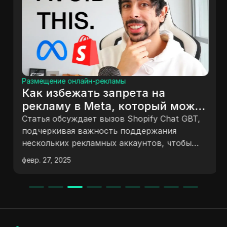
Размещение онлайн-рекламы
Как избежать запрета на
рекламу в Meta, который может
навредить вашему бренду |
Статья обсуждает вызов Shopify Chat GBT,
Shopify + ChatGPT Challenge EP.
подчеркивая важность поддержания
нескольких рекламных аккаунтов, чтобы
9
избежать сбоев в онлайн-бизнесе из-за
февр. 27, 2025
блокировок аккаунтов. Она акцентирует
внимание на использовании Chat GBT для
создания контента, стратегиях
масштабирования на нескольких аккаунтах
и уроках, извлеченных из прошлого опыта.