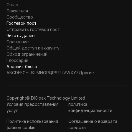
О нас
Связаться
Сообщество
Гостевой пост
Отправить гостевой пост
Читать далее
Сравнение
Общий доступ к аккаунту
Обход ограничений
Глоссарий
Алфавит блога
A
B
C
D
E
F
G
H
I
J
K
L
M
N
O
P
Q
R
S
T
U
V
W
X
Y
Z
Другие
Copyright© DICloak Technology Limited
Условия предоставления
политика
услуг
конфиденциальности
Политике использования
Соглашение о возврата
файлов cookie
средств