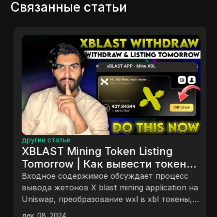
Связанные статьи
другие статьи
XBLAST Mining Token Listing
Tomorrow | Как вывести токен
$XBL Полное руководство
Входное содержимое обсуждает процесс
#airdropfree
вывода жетонов X blast mining application на
Uniswap, преобразование wxl в xbl токены,
комиссии за газ, создание кошелька,
дек. 08, 2024