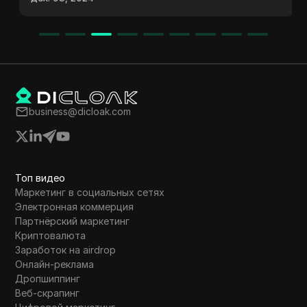
использование рудоподготовительного
оборудования, процесс добычи токенов,
потенциальные доходы и будущие
инвестиционные решения на приложении
для добычи, наподобие Switch.
business@dicloak.com
Топ видео
Маркетинг в социальных сетях
Электронная коммерция
Партнёрский маркетинг
Криптовалюта
Заработок на airdrop
Онлайн-реклама
Дропшиппинг
Веб-скрапинг