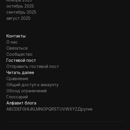
октябрь 2025
сентябрь 2025
август 2025
Контакты
О нас
Связаться
Сообщество
Гостевой пост
Отправить гостевой пост
Читать далее
Сравнение
Общий доступ к аккаунту
Обход ограничений
Глоссарий
Алфавит блога
A
B
C
D
E
F
G
H
I
J
K
L
M
N
O
P
Q
R
S
T
U
V
W
X
Y
Z
Другие