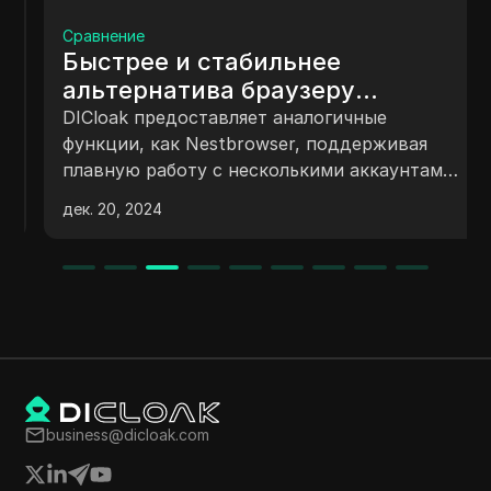
Сравнение
Быстрее и стабильнее
альтернатива браузеру
Nestbrowser
DICloak предоставляет аналогичные
функции, как Nestbrowser, поддерживая
плавную работу с несколькими аккаунтами.
Ее отличительной особенностью является
дек. 20, 2024
более эффективная защита от блокировки
аккаунтов и возможность управления
тысячами аккаунтов с помощью
автоматизации RPA.
business@dicloak.com