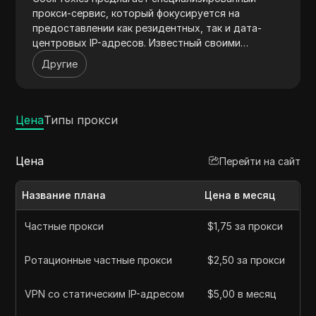
прокси-сервис, который фокусируется на
предоставлении как резидентных, так и дата-
центровых IP-адресов. Известный своими
высокоскоростными соединениями, надежной
Другие
производительностью и обширной глобальной
сетью, CoolProxies идеально подходит для
повышения онлайн-конфиденциальности, обхода
географических ограничений и оптимизации задач
Цена
Типы прокси
веб-скрейпинга, предназначенных как для личных,
так и для бизнес-потребностей.
Цена
Перейти на сайт
Название плана
Цена в месяц
Частные прокси
$1,75 за прокси
Ротационные частные прокси
$2,50 за прокси
VPN со статическим IP-адресом
$5,00 в месяц