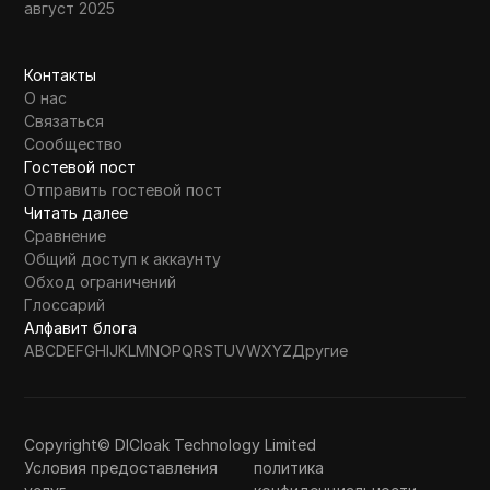
август 2025
Контакты
О нас
Связаться
Сообщество
Гостевой пост
Отправить гостевой пост
Читать далее
Сравнение
Общий доступ к аккаунту
Обход ограничений
Глоссарий
Алфавит блога
A
B
C
D
E
F
G
H
I
J
K
L
M
N
O
P
Q
R
S
T
U
V
W
X
Y
Z
Другие
Copyright© DICloak Technology Limited
Условия предоставления
политика