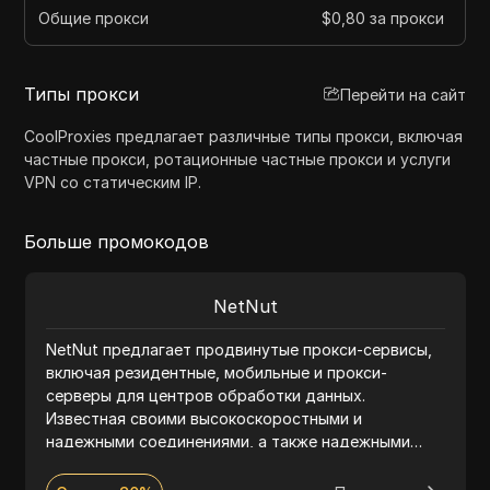
Общие прокси
$0,80 за прокси
Типы прокси
Перейти на сайт
CoolProxies предлагает различные типы прокси, включая
частные прокси, ротационные частные прокси и услуги
VPN со статическим IP.
Больше промокодов
NetNut
NetNut предлагает продвинутые прокси-сервисы,
включая резидентные, мобильные и прокси-
серверы для центров обработки данных.
Известная своими высокоскоростными и
надежными соединениями, а также надежными
функциями безопасности, компания NetNut
обеспечивает беспрепятственный сбор и