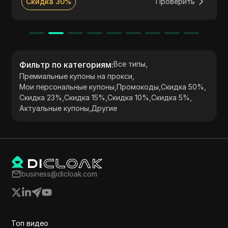
Скидка 30%
Проверить
просмотр данных. Сервис поддерживает
протоколы HTTP и SOCKS5, предлагая гибкое
ценообразование и круглосуточную поддержку
клиентов, что делает его идеальным для веб-
скрейпинга, маркетинговых исследований и
многого другого.
Фильтр по категориям
:
Все типы
,
Премиальные купоны на прокси
,
Мои персональные купоны
,
Промокоды
,
Скидка 50%
,
Скидка 23%
,
Скидка 15%
,
Скидка 10%
,
Скидка 5%
,
Актуальные купоны
,
Другие
business@dicloak.com
Топ видео