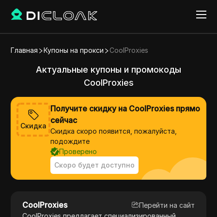
Главная
Купоны на прокси
CoolProxies
Актуальные купоны и промокоды
CoolProxies
Получите скидку на CoolProxies прямо
сейчас
Скидка
Скидка скоро появится, пожалуйста,
подождите
Проверено
Скоро будет доступно
CoolProxies
Перейти на сайт
CoolProxies предлагает специализированный