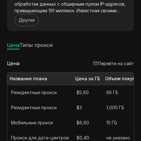
обработки данных с обширным пулом IP-адресов,
превышающим 191 миллион. Известная своими
высокоскоростными и надежными соединениями,
Другие
а также высокой степенью безопасности, Soax
идеально подходит для веб-скрейпинга,
управления социальными сетями и
маркетинговых исследований. Компания
Цена
Типы прокси
предлагает гибкое ценообразование,
комплексный геотаргетинг и круглосуточную
Цена
Перейти на сайт
поддержку клиентов.
Название плана
Цена за ГБ
Объем покупки
Резидентные прокси
$5,60
65 ГБ
Резидентные прокси
$3
1,000 ГБ
Мобильные прокси
$6,60
15 ГБ
Прокси для дата-центров
$0,40
не указано