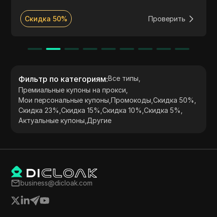
нормативных требований, Massive помогает
компаниям повысить анонимность,
Скидка 50%
Проверить
масштабировать операции и безопасно получать
критически важные данные. Наши прокси легко
интегрируются с анти-детект браузерами,
обеспечивая эффективную, незаметную онлайн-
активность для широкого круга сценариев.
Фильтр по категориям
:
Все типы
,
Премиальные купоны на прокси
,
Мои персональные купоны
,
Промокоды
,
Скидка 50%
,
Скидка 23%
,
Скидка 15%
,
Скидка 10%
,
Скидка 5%
,
Актуальные купоны
,
Другие
business@dicloak.com