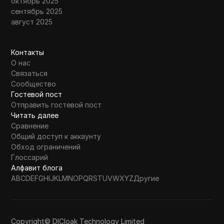
октябрь 2025
сентябрь 2025
август 2025
Контакты
О нас
Связаться
Сообщество
Гостевой пост
Отправить гостевой пост
Читать далее
Сравнение
Общий доступ к аккаунту
Обход ограничений
Глоссарий
Алфавит блога
A
B
C
D
E
F
G
H
I
J
K
L
M
N
O
P
Q
R
S
T
U
V
W
X
Y
Z
Другие
Copyright© DICloak Technology Limited