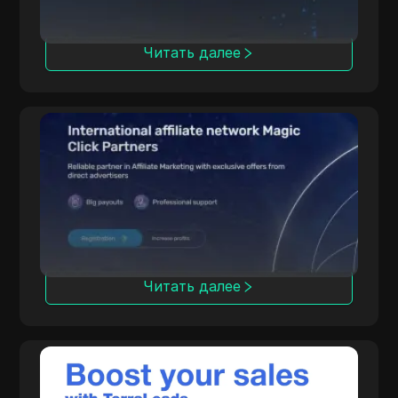
чем 100 странах.
Читать далее
Magic Click
Magic Click сотрудничает с более чем 10
000 партнеров, предлагая 500+ продуктов
iGaming благодаря прочным партнерским
отношениям.
Читать далее
TerraLeads
A direct Nutra advertiser and CPA network