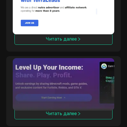
operating for 8 years, TerraLeads provides
more than 3000 offers across 100+
countries, trusted by 50,000 affiliates.
Читать далее
CPALead
CPALead специализируется на маркетинге
мобильных приложений, предлагая
платформу для торгов в режиме реального
времени и реферальную программу.
Читать далее