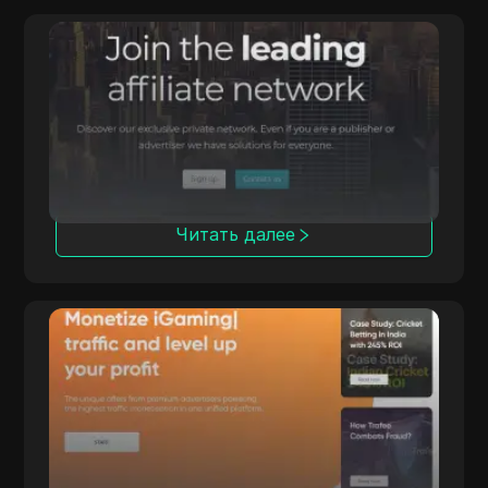
Affmine
Affmine фокусируется на
высококонверсионных кампаниях с
помощью аналитических решений и
офферов.
Читать далее
Trafee
Trafee предлагает партнерам доход по
моделям CPC, CPS, CPL и Revshare с
опциями Smartlink.