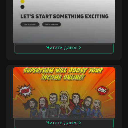
Rainmaker обеспечивает высокую
конверсию благодаря эксклюзивным
мультивертикальным кампаниям,
ориентированным на собственные
решения в области iGaming.
Читать далее
AdCombo
AdCombo предлагает
высококонверсионные CPA- и CPL-
кампании с отслеживанием в режиме
реального времени для глобальных
партнеров.
Читать далее