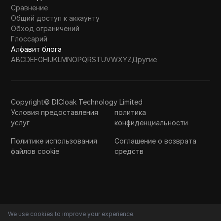
Сравнение
Общий доступ к аккаунту
Обход ограничений
Глоссарий
Алфавит блога
A
B
C
D
E
F
G
H
I
J
K
L
M
N
O
P
Q
R
S
T
U
V
W
X
Y
Z
Другие
Copyright© DICloak Technology Limited
Условия предоставления
политика
услуг
конфиденциальности
Политике использования
Соглашение о возврата
файлов cookie
средств
We use cookies to improve your experience.