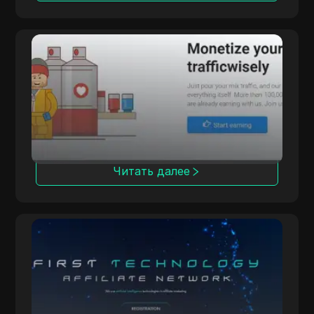
LosPollos
LosPollos помогает партнерам увеличить
конверсию за счет автоматизированной
монетизации Smartlink.
Читать далее
OpenAFF
OpenAFF использует искусственный
интеллект для повышения конверсии
трафика. Он предлагает CPA-, CPL- и CRG-
сделки и поддерживает кампании в более