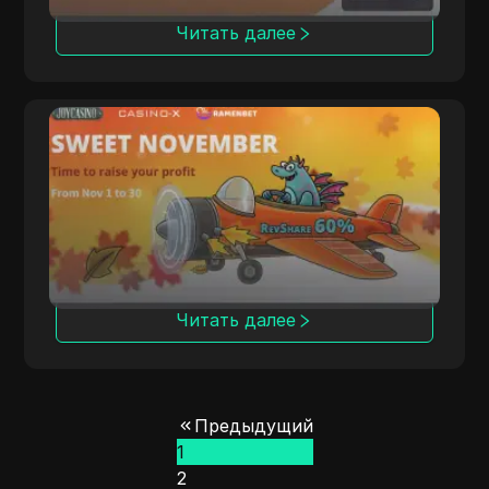
Читать далее
PoshFriends
PoshFriends сотрудничает с ведущими
брендами казино, предлагая гибридные
модели комиссионных.
Читать далее
Предыдущий
1
2