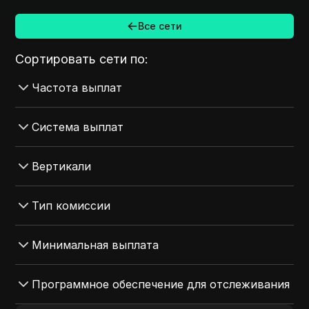
Все сети
Сортировать сети по:
Частота выплат
Все Частота выплат
Система выплат
Еженедельно
Все Система выплат
Вертикали
Net-15
Криптовалюта
Ежемесячно
Все Вертикали
Тип комиссии
Revolut
Ежедневно
Финансы
Банковский перевод
Все Тип комиссии
Минимальная выплата
Net-30
Игры
Payoneer
CPS
Net-45
Здоровье и красота
Все Минимальная выплата
Программное обеспечение для отслеживания
Western Union
CPE
Ставки
$1000-$2000