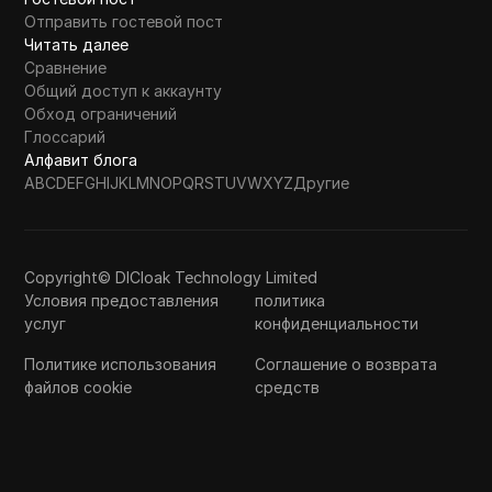
Отправить гостевой пост
Читать далее
Сравнение
Общий доступ к аккаунту
Обход ограничений
Глоссарий
Алфавит блога
A
B
C
D
E
F
G
H
I
J
K
L
M
N
O
P
Q
R
S
T
U
V
W
X
Y
Z
Другие
Copyright© DICloak Technology Limited
Условия предоставления
политика
услуг
конфиденциальности
Политике использования
Соглашение о возврата
файлов cookie
средств