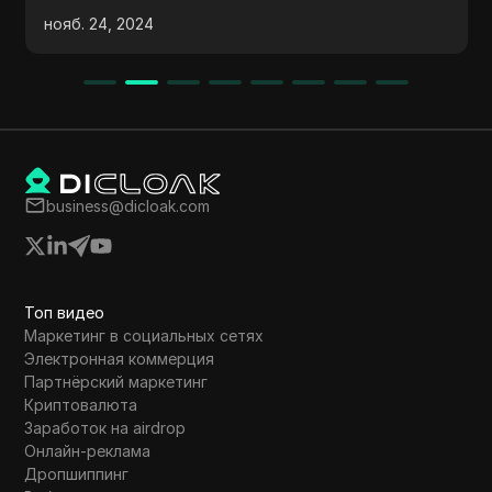
ребейса, с деталями участия в эйрдропе,
дек. 04, 2024
реферальной программе и использовании
ликвидности в DeFi, акцентируя внимание
на исследованиях и управлении рисками.
business@dicloak.com
Топ видео
Маркетинг в социальных сетях
Электронная коммерция
Партнёрский маркетинг
Криптовалюта
Заработок на airdrop
Онлайн-реклама
Дропшиппинг