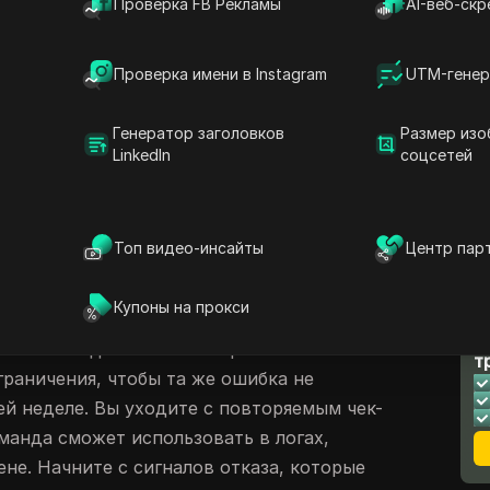
Проверка FB Рекламы
AI-веб-скр
 тенденция часто встречается в отчётах
ует официальным правилам Discord по
аутентификации и разрешениям. Если вы
Проверка имени в Instagram
UTM-генер
PI
, сложная часть редко сводится к тому,
Настоящая проблема — быстро найти точку
Генератор заголовков
Размер изо
LinkedIn
соцсетей
 токенов, неправильные намерения,
мещение часов при подписании запросов
хо достигает лимитов на кокет.
Топ видео-инсайты
Центр пар
актический путь отладки, который можно
 как читать заголовки ответов, отделять
Купоны на прокси
нтов платформы с помощью
Discord Status
,
Л
анённые коды ошибок с коренными
т
граничения, чтобы та же ошибка не
й неделе. Вы уходите с повторяемым чек-
манда сможет использовать в логах,
не. Начните с сигналов отказа, которые