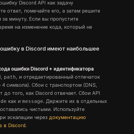
шибку Discord API как задачу
е ответ, помечайте его, а затем решите
 за минуту. Если вы пропустите
время на изменение кода, который не
а ошибку в Discord имеют наибольшее
кода ошибки Discord + идентификатора
,
, и отредактированный отпечаток
d
path
 4 символа). Сбои с транспортом (DNS,
 до того, как Discord отвечает. Сбои API
как и
. Держите их в отдельных
ode
message
 оставались чистыми. Используйте
ри эскалации через
документацию
 в Discord
.