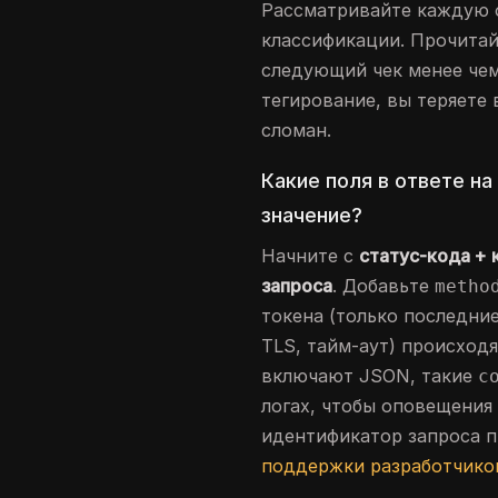
Рассматривайте каждую о
классификации. Прочитайт
следующий чек менее чем
тегирование, вы теряете 
сломан.
Какие поля в ответе н
значение?
Начните с
статус-кода + 
запроса
. Добавьте
metho
токена (только последние
TLS, тайм-аут) происходят
включают JSON, такие
c
логах, чтобы оповещения
идентификатор запроса п
поддержки разработчиков