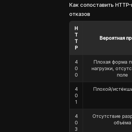
Как сопоставить HTTP-
отказов
H
T
Вероятная пр
T
P
4
Плохая форма п
0
нагрузки, отсут
0
поле
4
Плохой/истёкш
0
1
4
Отсутствие раз
0
объёма
3