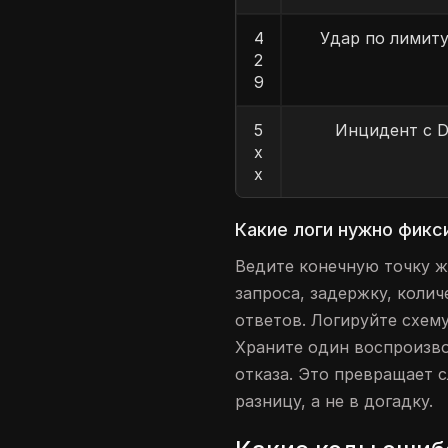
4
Удар по лимиту
2
9
5
Инцидент с D
x
x
Какие логи нужно фикс
Ведите конечную точку ж
запроса, задержку, коли
ответов. Логируйте схему
Храните один воспроизв
отказа. Это превращает 
разницу, а не в догадку.