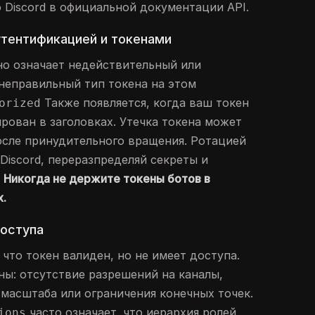
 Discord в официальной документации API.
утентификацией и токенами
о означает недействительный или
неправильный тип токена на этом
Также появляется, когда ваш токен
orized
рован в заголовках. Утечка токена может
осле принудительного вращения. Ротацией
Discord, переразпределяй секреты и
.
Никогда не держите токены ботов в
х.
доступа
 что токен валиден, но не имеет доступа.
ы: отсутствие разрешений на каналы,
 масштаба или ограничения конечных точек.
часто означает, что иерархия ролей
ions