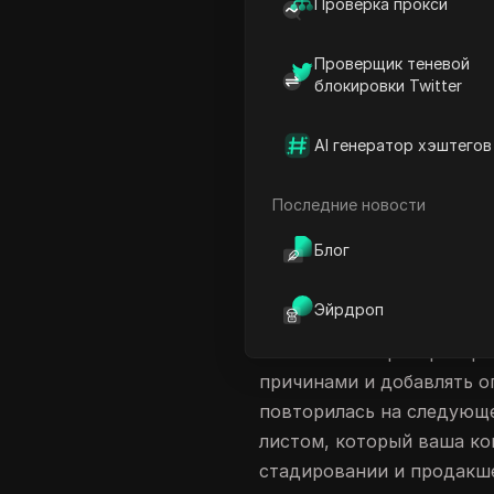
Проверка прокси
же конечной точки. Такая
сообщества и соответств
Проверщик теневой
тарифным ограничениям, 
блокировки Twitter
видите
ошибку в Discord A
как попробовать снова. 
AI генератор хэштегов
отказа: плохая обработка
отсутствующие скопы, с
Последние новости
или маршрут, который ти
Блог
Это руководство даёт пр
запустить во время сбоя:
Эйрдроп
баги клиента от инциде
сопоставлять распростр
причинами и добавлять о
повторилась на следующе
листом, который ваша ко
стадировании и продакше