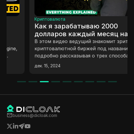
Криптовалюта
Как я зарабатываю 2000
долларов каждый месяц на BIT
Exchange - самый простой
В этом видео ведущий знакомит зрителей с
способ зарабатывать деньги
криптовалютной биржей под названием Bit,
подробно рассказывая о трех способах
онлайн без навыков.
заработка криптовалюты из дома:
дек. 15, 2024
ежедневные проверки, загадочные коробки
и торговля опционами. Видео объясняет, как
зарегистрироваться, заработать бесплатную
криптовалюту и использовать партнерский
маркетинг для дополнительного дохода.
Ведущий подчеркивает удобный дизайн
платформы и потенциальные
business@dicloak.com
вознаграждения, призывая зрителей
взаимодействовать с контентом и