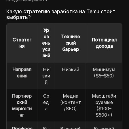
Какую стратегию заработка на Temu стоит
выбрать?
Ур
ов
Техниче
Стратег
Потенциал
ень
ский
ия
дохода
уси
барьер
лий
Направл
Ни
Низкий
Минимум
ения
зки
($5–$50)
й
Партнер
Ср
Медиа
Масштаби
ский
ед
(контент
руемые
маркети
а
/SEO)
($100–
нг
$500+)
Професс
Вы
Высокий
Высокий