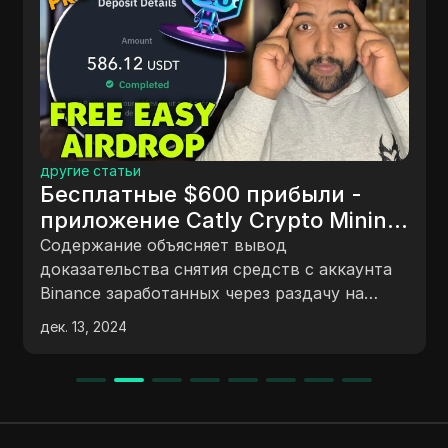
другие статьи
Бесплатные $600 прибыли -
приложение Catly Crypto Mining
| #мгновенный вывод средств |
Содержание объясняет вывод
#роздачасегодня
доказательства снятия средств с аккаунта
Binance заработанных через раздачу на
платформе Catly. Он детализирует шаги по
дек. 13, 2024
возобновлению заработка на веб-сайте
Catly, включая создание нового аккаунта
Binance или стейкинг токенов Catly. Также
обсуждается потенциал заработка через
рефералов и предстоящий запуск токенов