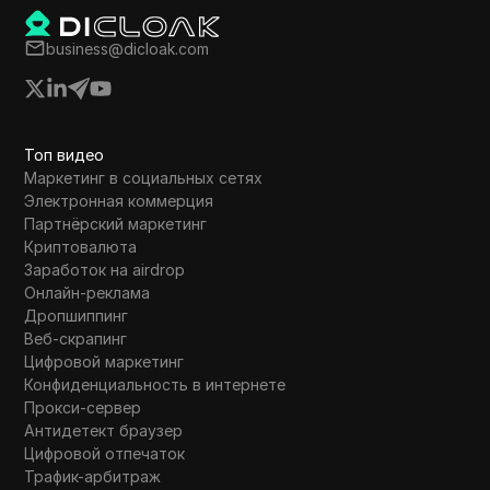
Catly, предоставляя идеи о потенциальной
прибыли и стратегиях управления рисками.
business@dicloak.com
Топ видео
Маркетинг в социальных сетях
Электронная коммерция
Партнёрский маркетинг
Криптовалюта
Заработок на airdrop
Онлайн-реклама
Дропшиппинг
Веб-скрапинг
Цифровой маркетинг
Конфиденциальность в интернете
Прокси-сервер
Антидетект браузер
Цифровой отпечаток
Трафик-арбитраж