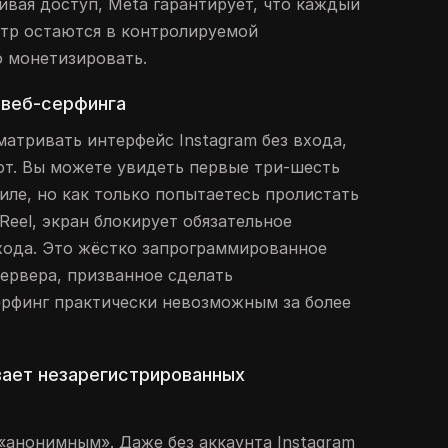
ивая доступ, Meta гарантирует, что каждый
отр остаются в контролируемой
о монетизировать.
 веб-серфинга
матривать интерфейс Instagram без входа,
ют. Вы можете увидеть первые три-шесть
иле, но как только попытаетесь пролистать
eel, экран блокирует обязательное
хода. Это жёстко запрограммированное
сервера, призванное сделать
рфинг практически невозможным за более
вает незарегистрированных
 «анонимным». Даже без аккаунта Instagram