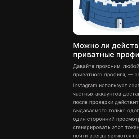
Можно ли действ
приватные профил
Давайте проясним: любой
приватного профиля, — э
Instagram использует се
частных аккаунтов доста
после проверки действит
выдаваемого только одо
один сторонний просмот
сгенерировать этот токе
почти всегда являются л