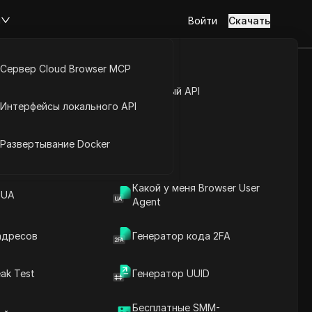
м
Войти
Скачать
Сервер Cloud Browser MCP
а в 2026
туп к аккаунту
Открытый API
Интерфейсы локального API
пасности
йс расширений
Развертывание Docker
Задать вопросы
Какой у меня Browser User
Открыть в ChatGPT
 UA
Copy Link
Agent
Задайте вопросы об этой странице
адресов
Генератор кода 2FA
Открыть в Claude
Задайте вопросы об этой странице
ak Test
Генератор UUID
Бесплатные SMM-