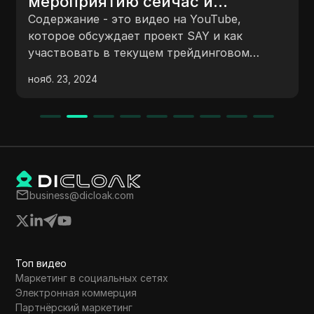
мероприятию сейчас и
получите бесплатные токены
Содержание - это видео на YouTube,
SEI на свой кошелек.
которое обсуждает проект SAY и как
участвовать в текущем трейдинговом
соревновании на бирже gate.io с призовым
нояб. 23, 2024
фондом в $10,000. Проект SAY описывается
как сектор-специфическая блокчейн-
платформа первого уровня,
сосредоточенная на торговле, Dex и DeFi.
Соревнование включает такие активности,
как торговля токенами SAY, регистрация
новых пользователей и приглашение новых
business@dicloak.com
пользователей, с предоставлением правил и
рекомендаций для участия.
Топ видео
Маркетинг в социальных сетях
Электронная коммерция
Партнёрский маркетинг