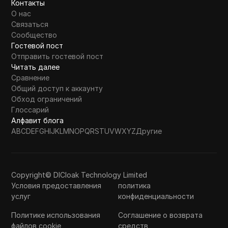
Контакты
О нас
Связаться
Сообщество
Гостевой пост
Отправить гостевой пост
Читать далее
Сравнение
Общий доступ к аккаунту
Обход ограничений
Глоссарий
Алфавит блога
A
B
C
D
E
F
G
H
I
J
K
L
M
N
O
P
Q
R
S
T
U
V
W
X
Y
Z
Другие
Copyright© DICloak Technology Limited
Условия предоставления
политика
услуг
конфиденциальности
Политике использования
Соглашение о возврата
файлов cookie
средств