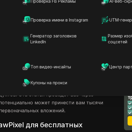
Проверка FB Рекламы
AI-веб-скр
бражений
ntify
Проверка имени в Instagram
UTM-генер
 на Etsy и Redbubble
Генератор заголовков
Размер изо
LinkedIn
соцсетей
сы
оток денег онлайн
Топ видео-инсайты
Центр пар
стал все более доступным, и существует
ичь этого. Один из эффективных подходов
Купоны на прокси
ании бесплатных ресурсов для создания и
Л
уктов. Эта статья проведет вас через
т
потенциально может принести вам тысячи
 первоначальных вложений.
awPixel для бесплатных