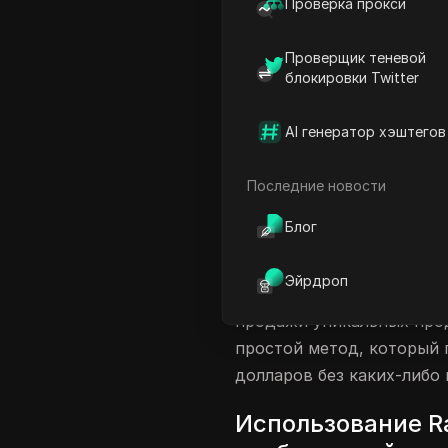
Проверка прокси
Улучшение качества изо
Проверщик теневой
Создание продуктов с Pri
блокировки Twitter
Продажа ваших продуктов
Заключение
AI генератор хэштегов
Часто задаваемые вопро
Последние новости
Введение в зараб
Блог
Заработок денег онлайн 
множество способов дост
Эйрдроп
заключается в использов
продажи уникальных прод
простой метод, который 
долларов без каких-либо
Использование R