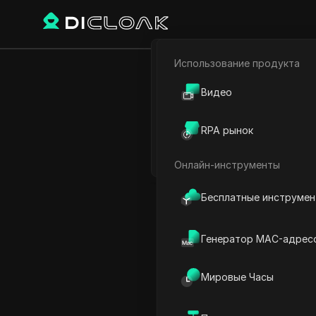
Использование продукта
Назад
Электронная коммерци
Видео
Новы
Партнёрский маркетинг
онл
RPA рынок
Веб-паук
(Не
Онлайн-инструменты
Бесплатные инструме
Aleksei Sorokin
21 дек. 2024
2
минут
Генератор MAC-адрес
Введение в заработок де
Мировые Часы
Использование RawPixel 
Поиск уникальных изобр