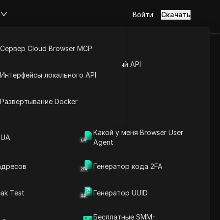
м
Войти
Скачать
Сервер Cloud Browser MCP
ывать
туп к аккаунту
Открытый API
Интерфейсы локального API
тно!
йс расширений
Развертывание Docker
000)
Задать вопросы
Какой у меня Browser User
 UA
Agent
Открыть в ChatGPT
Copy Link
Задайте вопросы об этой странице
адресов
Генератор кода 2FA
Открыть в Claude
ak Test
Генератор UUID
Задайте вопросы об этой странице
Бесплатные SMM-