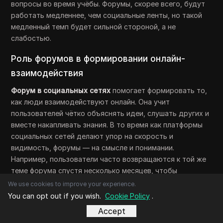
вопросы во время учёбы. Форумы, скорее всего, будут
работать медленнее, чем социальные ленты, но такой
медленный темп будет сильной стороной, а не
слабостью.
Роль форумов в формировании онлайн-
взаимодействия
Форум в социальных сетях
помогает формировать то,
как люди взаимодействуют онлайн. Она учит
пользователей чётко объяснять идеи, слушать других и
вместе накапливать знания. В то время как платформы
социальных сетей делают упор на скорость и
видимость, форумы — на смысле и понимании.
Например, пользователи часто возвращаются к той же
теме форума спустя несколько месяцев, чтобы
обновлять результаты или делиться ими. Такое
We use cookies to improve your experience.
долгосрочное взаимодействие помогает форумам
You can opt out if you wish.
Cookie Policy
.
оставаться актуальными, даже несмотря на изменения
Accept
онлайн-трендов.