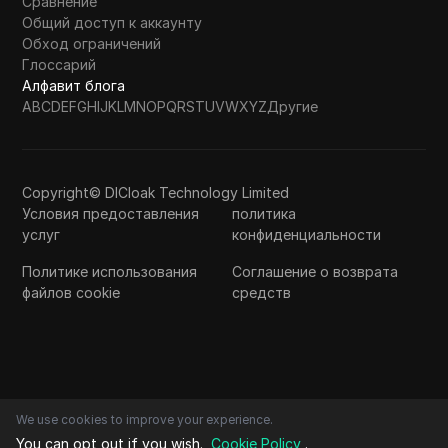
Сравнение
Общий доступ к аккаунту
Обход ограничений
Глоссарий
Алфавит блога
A
B
C
D
E
F
G
H
I
J
K
L
M
N
O
P
Q
R
S
T
U
V
W
X
Y
Z
Другие
Copyright© DICloak Technology Limited
Условия предоставления
политика
услуг
конфиденциальности
Политике использования
Соглашение о возврата
файлов cookie
средств
We use cookies to improve your experience.
You can opt out if you wish.
Cookie Policy
.