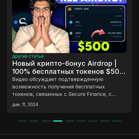
другие статьи
Новый крипто-бонус Airdrop |
100% бесплатных токенов $500
потенциального Airdrop |
Видео обсуждает подтвержденную
Поддерживается FILECOIN
возможность получения бесплатных
токенов, связанных с Secure Finance, с
#airdropfree
упором на поддержку Filecoin. Зрители
дек. 11, 2024
должны завершить задания тестовой сети,
чтобы получить токены. Шаги включают в
себя подключение кошелька, создание
токенов, предоставление токенов взаймы и
запрос на получение бесплатных токенов.