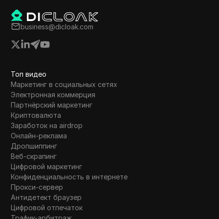
Основное внимание уделяется отсутствию
необходимости вложений и
business@dicloak.com
предоставляются инструкции по участию.
Топ видео
Маркетинг в социальных сетях
Электронная коммерция
Партнёрский маркетинг
Криптовалюта
Заработок на airdrop
Онлайн-реклама
Дропшиппинг
Веб-скрапинг
Цифровой маркетинг
Конфиденциальность в интернете
Прокси-сервер
Антидетект браузер
Цифровой отпечаток
Трафик-арбитраж