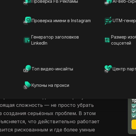
Проверка FB Рекламы
AI-веб-скр
й, что делает практически невозможным
контента. Для многих постоянная волна
ает, но и замедляет процесс и нарушает
Проверка имени в Instagram
UTM-генер
ют расширения для браузера, но рекламная
 адаптируется, ломая большинство
Генератор заголовков
Размер изо
LinkedIn
соцсетей
сего за несколько недель. Некоторые
ают, что «блокировка рекламы в
ает реальные публикации или ломает
Топ видео-инсайты
Центр пар
ко рекламу.
ускают риск: если заблокировать слишком
Купоны на прокси
отерять доступ к реальному контенту,
Л
озрительное поведение или пропустить
т
оящая сложность — не просто убрать
ез создания серьёзных проблем. В этом
ъясняется, что действительно работает
овится рискованным и где более умные