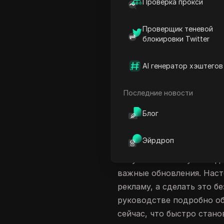
Проверка прокси
миллиардам пользователе
избежать спонсируемого 
Проверщик теневой
акций не просто раздраж
блокировки Twitter
приватность. Люди пробу
система Facebook быстро
AI генератор хэштегов
блокировщиков рекламы в
пользователи даже сообщ
Последние новости
Facebook» в итоге скрыв
Блог
функции сайта, а не толь
Большинство гайдов проп
Эйрдроп
агрессивно, вы можете п
получить пометку за под
важные обновления. Наст
рекламу, а сделать это б
руководстве подробно об
сейчас, что быстро стан