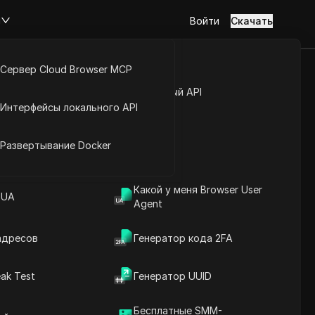
м
Войти
Скачать
Сервер Cloud Browser MCP
cebook:
туп к аккаунту
Открытый API
Интерфейсы локального API
разумные
йс расширений
Развертывание Docker
Задать вопросы
Какой у меня Browser User
 UA
Agent
Открыть в ChatGPT
Copy Link
Задайте вопросы об этой странице
адресов
Генератор кода 2FA
Открыть в Claude
ak Test
Генератор UUID
Задайте вопросы об этой странице
Бесплатные SMM-