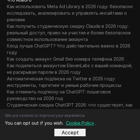
Как использовать Meta Ad Library в 2026 году: безопасно
исследовать, анализировать и управлять инсайтами о
рекламе
Как получить студенческую скидку Claude в 2026 году:
реальный доступ, право на участие и более безопасное
совместное использование аккаунта
Клод лучше ChatGPT? Что действительно важно в 2026
году
Как создать аккаунт Gmail без номера телефона 2026
Как поделиться аккаунтом ElevenLabs с вашей командой,
не раскрывая пароли в 2026 году
Автоматическая подписка на Twitter в 2026 году:
инструменты, таргетинг и умные рабочие процессы
Как отменить подписку на ChatGPT: пошаговое
руководство на 2026 год
Студенческая скидка ChatGPT 2026: что существует, как
накопить и безопаснее делиться аккаунтом
We use cookies to improve your experience.
ChatGPT сейчас полностью заполнен: 7 решений на 2026
You can opt out if you wish.
Cookie Policy
.
год
Как исправить вопрос «Эта сеть блокирует
Accept
зашифрованный DNS-трафик»