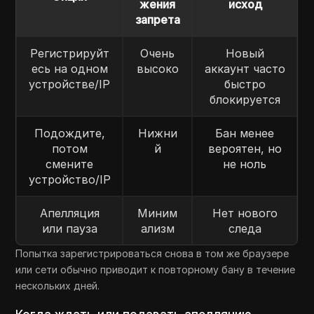
жения
исход
запрета
Регистрируйт
Очень
Новый
есь на одном
высоко
аккаунт часто
устройстве/IP
быстро
блокируется
Подождите,
Нижни
Бан менее
потом
й
вероятен, но
смените
не ноль
устройство/IP
Апелляция
Миним
Нет нового
или пауза
ализм
следа
Попытка зарегистрироваться снова в том же браузере
или сети обычно приводит к повторному бану в течение
нескольких дней.