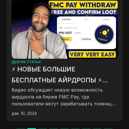
другие статьи
⚡ НОВЫЕ БОЛЬШИЕ
БЕСПЛАТНЫЕ АЙРДРОПЫ ⚡
Новая мгновенная огромная
Видео обсуждает новую возможность
криптовалютная награда |
аирдропа на бирже FMC Pay, где
пользователи могут зарабатывать токены,
Вывод напрямую на Binance -
приглашая друзей и проходя процедуру
FMC PAY WITHDRAW
дек. 10, 2024
KYC. Участники получают $2 в токенах FMC,
которые можно вывести, когда баланс