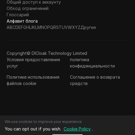
Общий доступ к аккаунту
Обход ограничений
Глоссарий
Алфавит блога
A
B
C
D
E
F
G
H
I
J
K
L
M
N
O
P
Q
R
S
T
U
V
W
X
Y
Z
Другие
Copyright© DICloak Technology Limited
Условия предоставления
политика
услуг
конфиденциальности
Политике использования
Соглашение о возврата
файлов cookie
средств
We use cookies to improve your experience.
You can opt out if you wish.
Cookie Policy
.