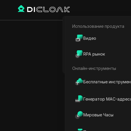
Использование продукта
Назад
Электронная коммерци
Видео
Как 
Партнёрский маркетинг
Telegra
RPA рынок
Веб-паук
Онлайн-инструменты
Бесплатные инструме
Jessica Wardell
30 нояб. 2025
2
мину
Генератор MAC-адрес
Мировые Часы
Почему важна ко
Telegram?