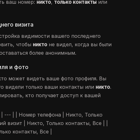
ть ваш номер:
никто
,
только контакты
или
днего визита
стройка видимости вашего последнего
овить, чтобы
никто
не видел, когда вы были
 оставаться более анонимным.
иля и фото
кто может видеть ваше фото профиля. Вы
го видели только ваши контакты или
никто
.
ировать, кто получает доступ к вашей
- | --- | | Номер телефона | Никто, Только
ий визит | Никто, Только контакты, Все | |
лько контакты, Все |