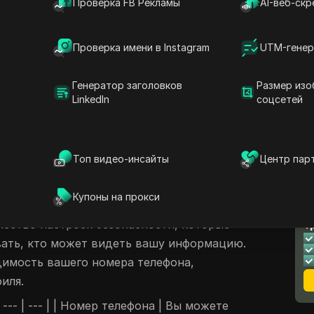
Проверка FB Рекламы
AI-веб-скр
ались, кто может видеть ваши сообщения в
рос, потому что в мессенджерах, таких
Проверка имени в Instagram
UTM-генер
рмация может быть доступна многим
ных должна быть на первом месте.
Генератор заголовков
Размер изо
LinkedIn
соцсетей
альности в мессенджерах
знают, что их личные данные могут быть
ожет привести к нежелательным
Топ видео-инсайты
Центр пар
 спам или даже кража личной информации.
Купоны на прокси
 ваши данные
Л
жество настроек безопасности, которые
т
ать, кто может видеть вашу информацию.
имость вашего номера телефона,
иля.
 --- | --- | | Номер телефона | Вы можете