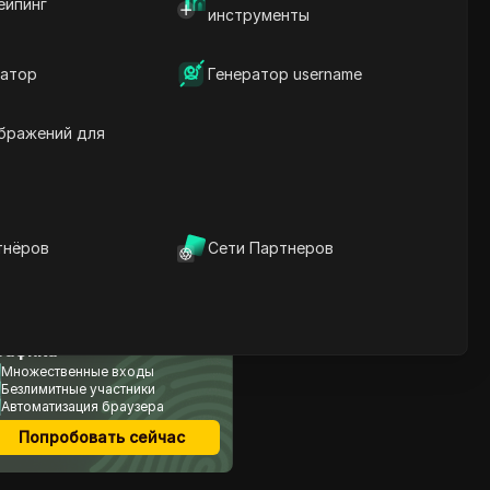
ейпинг
инструменты
Содержание
атор
Генератор username
Почему важна
конфиденциальность в
бражений для
Telegram?
Как настроить
конфиденциальность в
Telegram?
Как улучшить
конфиденциальность в
тнёров
Сети Партнеров
Telegram
учшее для арбитража
рафика
Множественные входы
Безлимитные участники
Автоматизация браузера
Попробовать сейчас