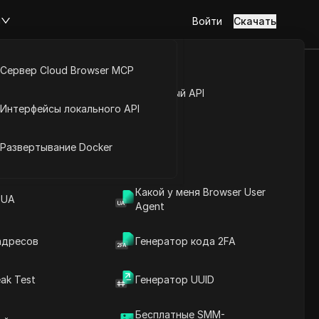
м
Войти
Скачать
Сервер Cloud Browser MCP
сть в
туп к аккаунту
Открытый API
Интерфейсы локального API
 которые
йс расширений
Развертывание Docker
Задать вопросы
Какой у меня Browser User
 UA
Agent
Открыть в ChatGPT
Copy Link
Задайте вопросы об этой странице
адресов
Генератор кода 2FA
Открыть в Claude
ak Test
Генератор UUID
Задайте вопросы об этой странице
Бесплатные SMM-