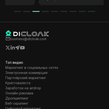
загрузку и настройку CC Proxy, создание
учетных записей пользователей, настройку
параметров прокси в Windows и
тестирование сервера. Статья подчеркивает
преимущества использования прокси-
сервера для онлайн-приватности и
безопасности.
business@dicloak.com
Топ видео
Маркетинг в социальных сетях
Электронная коммерция
Партнёрский маркетинг
Криптовалюта
Заработок на airdrop
Онлайн-реклама
Дропшиппинг
Веб-скрапинг
Цифровой маркетинг