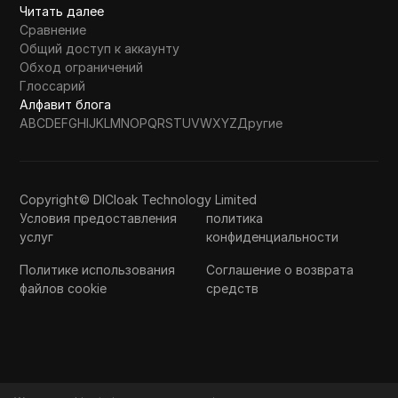
Читать далее
Сравнение
Общий доступ к аккаунту
Обход ограничений
Глоссарий
Алфавит блога
A
B
C
D
E
F
G
H
I
J
K
L
M
N
O
P
Q
R
S
T
U
V
W
X
Y
Z
Другие
Copyright© DICloak Technology Limited
Условия предоставления
политика
услуг
конфиденциальности
Политике использования
Соглашение о возврата
файлов cookie
средств