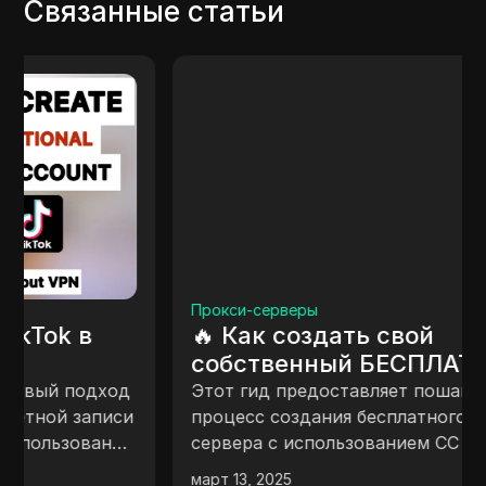
Связанные статьи
Прокси-серверы
🔥 Как создать свой
собственный БЕСПЛАТНЫЙ
прокси-сервер
Этот гид предоставляет пошаговый
процесс создания бесплатного прокси-
сервера с использованием CC Proxy. Он
охватывает понимание прокси-серверов,
март 13, 2025