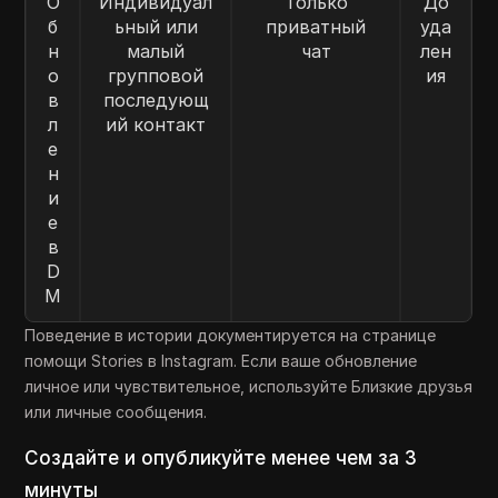
О
Индивидуал
Только
До
б
ьный или
приватный
уда
н
малый
чат
лен
о
групповой
ия
в
последующ
л
ий контакт
е
н
и
е
в
D
M
Поведение в истории документируется на странице
помощи Stories в Instagram. Если ваше обновление
личное или чувствительное, используйте Близкие друзья
или личные сообщения.
Создайте и опубликуйте менее чем за 3
минуты