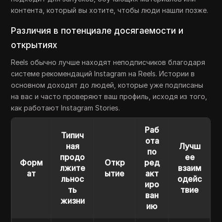
контента, который вы хотите, чтобы люди нашли позже.
Различия в потенциале досягаемости и
открытиях
Reels обычно лучше находят неподписчиков благодаря
системе рекомендаций Instagram на Reels. Истории в
основном доходят до людей, которые уже подписаны
на вас и часто проверяют ваш профиль, исходя из того,
как работают Instagram Stories.
Раб
Типич
ота
ная
Лучш
по
продо
ее
Форм
Откр
ред
лжите
взаим
ат
ытие
акт
льнос
одейс
иро
ть
твие
ван
жизни
ию