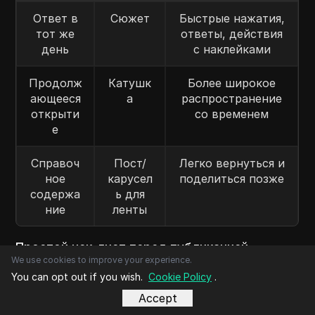
Ответ в
Сюжет
Быстрые нажатия,
тот же
ответы, действия
день
с наклейками
Продолж
Катушк
Более широкое
ающееся
а
распространение
открыти
со временем
е
Справоч
Пост/
Легко вернуться и
ное
карусел
поделиться позже
содержа
ь для
ние
ленты
Простой чек-лист перед публикацией
We use cookies to improve your experience.
Задайте эти вопросы перед публикацией:
You can opt out if you wish.
Cookie Policy
.
Продолжительность жизни: Нужно ли мне это быть
Accept
видимым спустя 24 часа?