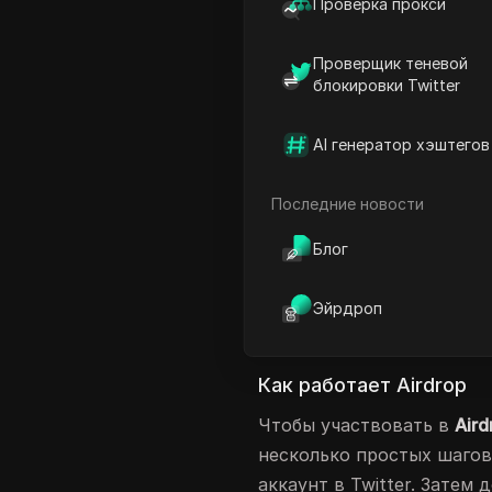
Проверка прокси
которого раздает 100,000
возможность для всех, к
Проверщик теневой
получить бесплатные токе
блокировки Twitter
Преимущества участия
AI генератор хэштегов
Участие в
Airdrop
имеет м
можете получить токены 
Последние новости
отличная возможность по
экосистемой. Кроме того
Блог
шансов получить дополни
выполнение простых зада
Эйрдроп
заработать дополнительн
Как работает Airdrop
Чтобы участвовать в
Aird
несколько простых шагов
аккаунт в Twitter. Затем