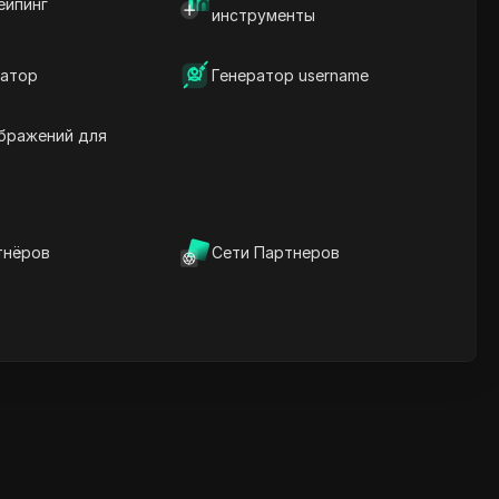
ейпинг
инструменты
Содержание
Что такое Airdrop?
Шаги для участия
атор
Генератор username
Как зарабатывать очки?
бражений для
учшее для арбитража
рафика
Множественные входы
Безлимитные участники
Автоматизация браузера
тнёров
Сети Партнеров
Попробовать сейчас