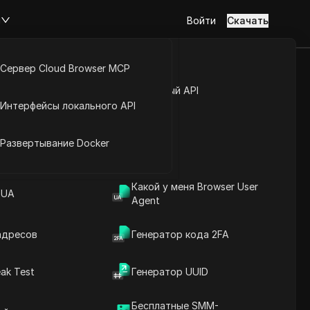
м
Войти
Скачать
Сервер Cloud Browser MCP
m |
туп к аккаунту
Открытый API
Интерфейсы локального API
 35 Дней
йс расширений
Развертывание Docker
Задать вопросы
Какой у меня Browser User
Открыть в ChatGPT
 UA
Copy Link
Agent
Задайте вопросы об этой странице
адресов
Генератор кода 2FA
Открыть в Claude
Задайте вопросы об этой странице
ak Test
Генератор UUID
Бесплатные SMM-