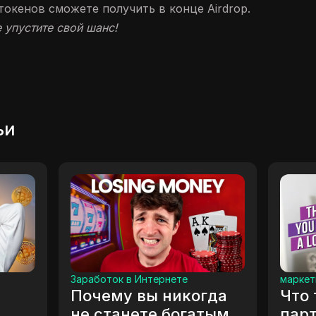
токенов сможете получить в конце Airdrop.
 упустите свой шанс!
ьи
 статьи
маркетинг в социальных сет
зарабатывать
ВЗОРВИТЕ свои
ги, используя
Ролики, использу