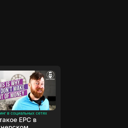
ях
Прокси-серверы
Всё, что вам нужно
я
знать о прокси