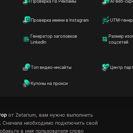
Проверка FB Рекламы
AI-веб-скр
,000 токенов $ZET. Это отличная
то интересуется
криптовалютой
и хочет
ны. Но как же это работает?
Проверка имени в Instagram
UTM-генер
Генератор заголовков
Размер изо
Л
ножество преимуществ. Во-первых, вы
LinkedIn
соцсетей
т
без каких-либо вложений. Во-вторых, это
знакомиться с новым проектом и его
, чем больше вы участвуете, тем больше
Топ видео-инсайты
Центр пар
тельные бонусы и награды. Например, за
ч в социальных сетях вы можете
Купоны на прокси
ые очки.
rop
от Zetarium, вам нужно выполнить
. Сначала необходимо подключить свой
 добавьте в имя пользователя слово