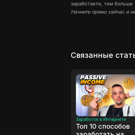
заработаете, тем больше 
Начните прямо сейчас и не
Связанные стат
другие
маркетинг в социальных сетях
Как 
да
Что такое EPC в
день
ым,
партнерском