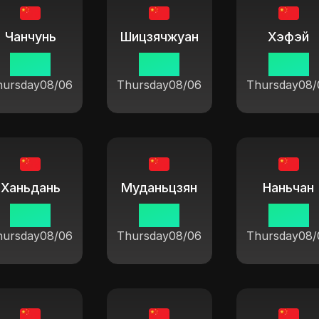
Чанчунь
Шицзячжуан
Хэфэй
19:37
19:37
19:37
hursday
08/06
Thursday
08/06
Thursday
08/
Ханьдань
Муданьцзян
Наньчан
19:37
19:37
19:37
hursday
08/06
Thursday
08/06
Thursday
08/