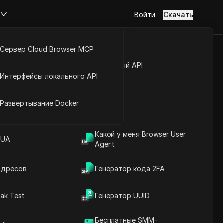
м
Войти
Скачать
Сервер Cloud Browser MCP
туп к аккаунту
Открытый API
Интерфейсы локального API
йс расширений
Развертывание Docker
Какой у меня Browser User
 UA
Agent
адресов
Генератор кода 2FA
ak Test
Генератор UUID
ах Китай
Бесплатные SMM-