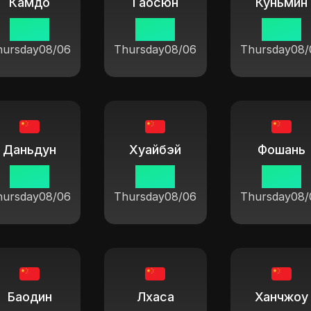
Камдо
Гаосюн
Куньмин
19:37
19:37
19:37
hursday
08/06
Thursday
08/06
Thursday
08/
Даньдун
Хуайбэй
Фошань
19:37
19:37
19:37
hursday
08/06
Thursday
08/06
Thursday
08/
Баодин
Лхаса
Ханчжоу