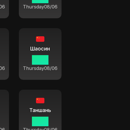
06
Thursday
08/06
Шаосин
19:37
06
Thursday
08/06
Таншань
19:37
06
Thursday
08/06