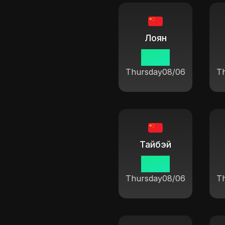
Лоян
19:37
Thursday
08/06
T
Тайбэй
19:37
Thursday
08/06
T