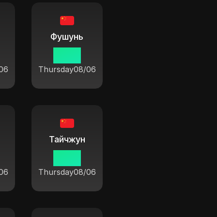
Фушунь
19:37
06
Thursday
08/06
Тайчжун
19:37
06
Thursday
08/06