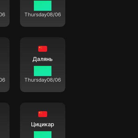
19:37
06
Thursday
08/06
Далянь
19:37
06
Thursday
08/06
Цицикар
19:37