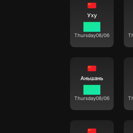
Уху
19:37
Thursday
08/06
T
Аньшань
19:37
Thursday
08/06
T