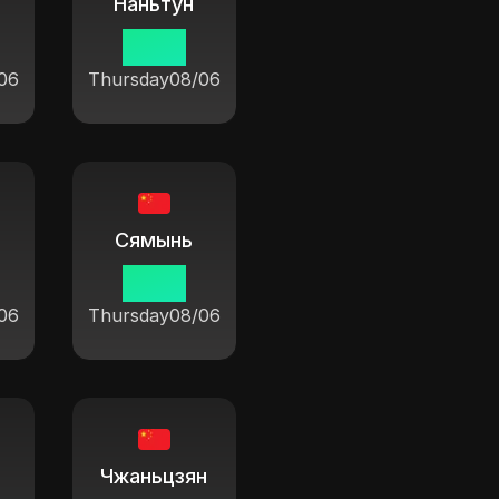
Наньтун
19:37
06
Thursday
08/06
Сямынь
19:37
06
Thursday
08/06
Чжаньцзян