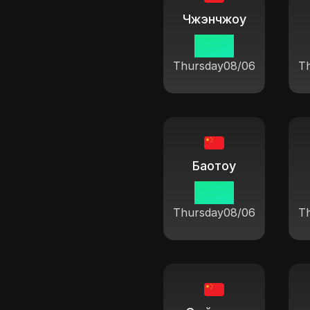
Чжэнчжоу
19:37
Thursday
08/06
T
Баотоу
19:37
Thursday
08/06
T