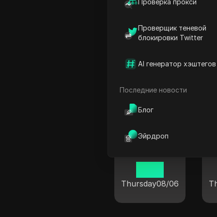
Проверка прокси
Проверщик теневой
блокировки Twitter
Чэнду
AI генератор хэштегов
19:37
Thursday
08/06
T
Последние новости
Блог
Эйрдроп
Циньхуандао
19:37
Thursday
08/06
T