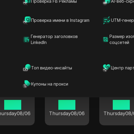
Проверка FB Рекламы
AI-веб-скр
Проверка имени в Instagram
UTM-генер
Нинбо
Шанхай
Хух-Хото
Генератор заголовков
Размер изо
19:37
19:37
19:37
LinkedIn
соцсетей
hursday
08/06
Thursday
08/06
Thursday
08/
Топ видео-инсайты
Центр пар
Купоны на прокси
Фучжоу
Чанша
Чунцин
19:37
19:37
19:37
hursday
08/06
Thursday
08/06
Thursday
08/