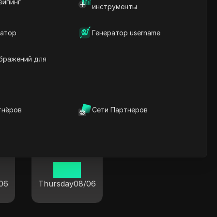
ейпинг
инструменты
атор
Генератор username
Наньнин
бражений для
19:37
06
Thursday
08/06
тнёров
Сети Партнеров
Сяньян
19:37
06
Thursday
08/06