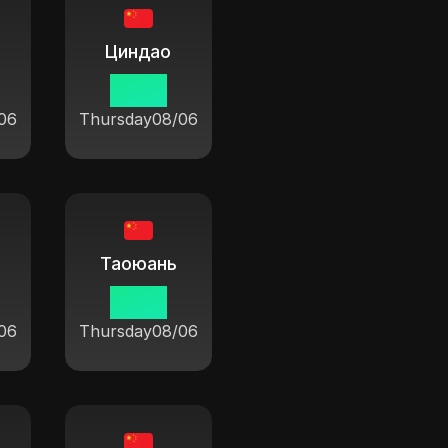
Циндао
19:37
06
Thursday
08/06
Таоюань
19:37
06
Thursday
08/06