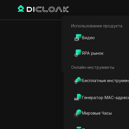
Использование продукта
Электронная коммерци
Главная
Мировое время
Видео
Партнёрский маркетинг
RPA рынок
Веб-паук
Онлайн-инструменты
Бесплатные инструме
Генератор MAC-адрес
Мировые Часы
Время в