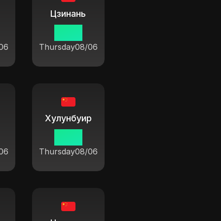
Цзинань
19:37
06
Thursday
08/06
Хулунбуир
19:37
06
Thursday
08/06