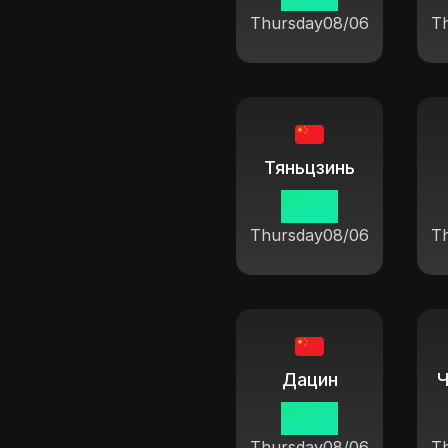
Thursday
08/06
T
Тяньцзинь
19:37
Thursday
08/06
T
Дацин
19:37
Thursday
08/06
T