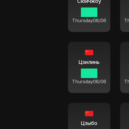
Сюйчжоу
19:37
Thursday
08/06
T
Цзилинь
19:37
Thursday
08/06
T
Цзыбо