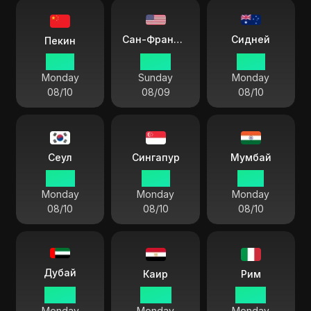
Сидней
Сан-Франциско
Пекин
13 55
22 55
16 55
Monday
Sunday
Monday
08/10
08/09
08/10
Сеул
Сингапур
Мумбай
14 55
13 55
11 25
Monday
Monday
Monday
08/10
08/10
08/10
Дубай
Каир
Рим
09 55
08 55
07 55
Monday
Monday
Monday