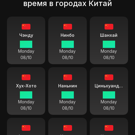
время в городах Китай
Чэнду
Нинбо
Шанхай
13 55
13 55
13 55
Monday
Monday
Monday
08/10
08/10
08/10
Хух-Хото
Наньнин
Циньхуандао
13 55
13 55
13 55
Monday
Monday
Monday
08/10
08/10
08/10