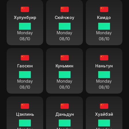
Хулунбуир
Сюйчжоу
Камдо
13 55
13 55
13 55
Monday
Monday
Monday
08/10
08/10
08/10
Гаосюн
Куньмин
Наньтун
13 55
13 55
13 55
Monday
Monday
Monday
08/10
08/10
08/10
Цзилинь
Даньдун
Хуайбэй
13 55
13 55
13 55