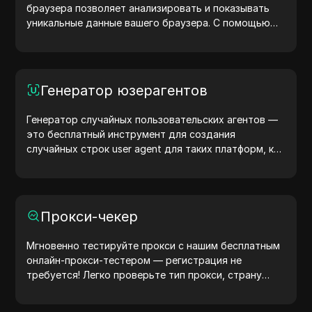
браузера позволяет анализировать и показывать
уникальные данные вашего браузера. С помощью
теста вы можете узнать, какую информацию
браузер передает сайтам, и предпринять шаги для
повышения конфиденциальности и безопасности.
Генератор юзерагентов
Генератор случайных пользовательских агентов —
это бесплатный инструмент для создания
случайных строк user agent для таких платформ, как
Windows, macOS, Android, iOS и Linux. Эти строки
передают информацию об устройстве и браузере
на серверы, помогая тестировать сайты, проверять
совместимость и оптимизировать разработку.
Прокси-чекер
Упростите свои рабочие процессы — начните
генерировать user agents уже сегодня!
Мгновенно тестируйте прокси с нашим бесплатным
онлайн-прокси-тестером — регистрация не
требуется! Легко проверьте тип прокси, страну
прокси, местоположение прокси, часовой пояс
прокси и многое другое.