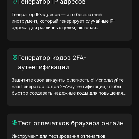
Генератор IP адресов
Генератор IP-адресов — это бесплатный
инструмент, который генерирует случайные IP-
адреса для различных целей, включая
тестирование сайтов, анализ безопасности и
разработку. С функциями определения
местоположения IP-адреса и генерации случайных
IP-адресов он позволяет быстро генерировать IP-
Генератор кодов 2FA-
адреса для тестирования геолокации, проверки
аутентификации
конфиденциальности и других нужд. Упростите
рабочие процессы и улучшите процесс разработки
— генерируйте IP-адреса прямо сейчас!
Защитите свои аккаунты с легкостью! Используйте
наш Генератор кодов 2FA-аутентификации, чтобы
быстро создавать надежные коды для повышения
безопасности ваших учетных записей. Попробуйте
сейчас и защитите свою цифровую жизнь!
Тест отпечатков браузера онлайн
Инструмент для тестирования отпечатков