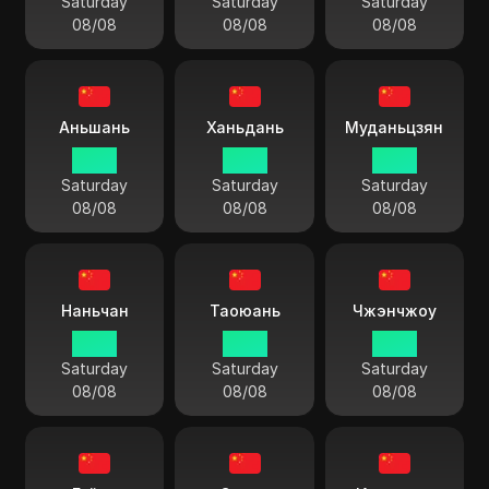
Saturday
Saturday
Saturday
08/08
08/08
08/08
Аньшань
Ханьдань
Муданьцзян
22:13
22:13
22:13
Saturday
Saturday
Saturday
08/08
08/08
08/08
Наньчан
Таоюань
Чжэнчжоу
22:13
22:13
22:13
Saturday
Saturday
Saturday
08/08
08/08
08/08