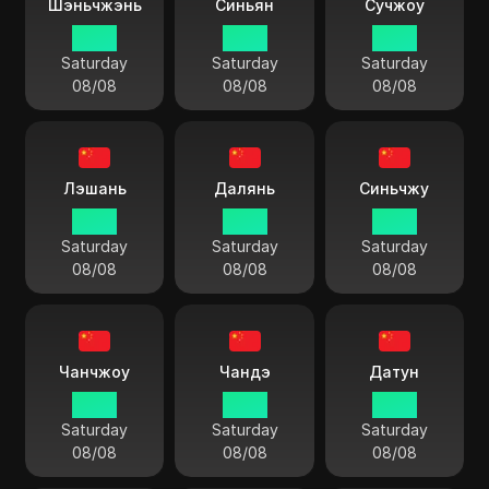
Шэньчжэнь
Синьян
Сучжоу
22:13
22:13
22:13
Saturday
Saturday
Saturday
08/08
08/08
08/08
Лэшань
Далянь
Синьчжу
22:13
22:13
22:13
Saturday
Saturday
Saturday
08/08
08/08
08/08
Чанчжоу
Чандэ
Датун
22:13
22:13
22:13
Saturday
Saturday
Saturday
08/08
08/08
08/08