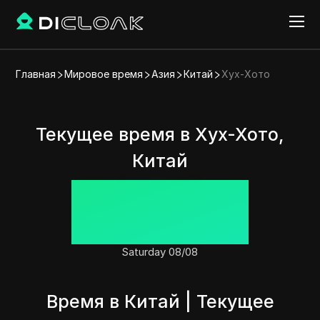
Главная
Мировое время
Азия
Китай
Хух-Хото
Текущее время в Хух-Хото,
Китай
22:13:03
Saturday 08/08
Время в Китай | Текущее