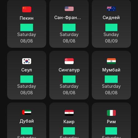
Сидней
Сан-Франциско
Пекин
22:13
07:13
01:13
Saturday
Saturday
Sunday
08/08
08/08
08/09
Сеул
Сингапур
Мумбай
23:13
22:13
19:43
Saturday
Saturday
Saturday
08/08
08/08
08/08
Дубай
Каир
Рим
18:13
17:13
16:13
Saturday
Saturday
Saturday