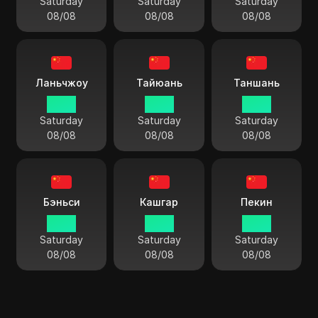
Saturday
Saturday
Saturday
08/08
08/08
08/08
Ланьчжоу
Тайюань
Таншань
22:13
22:13
22:13
Saturday
Saturday
Saturday
08/08
08/08
08/08
Бэньси
Кашгар
Пекин
22:13
22:13
22:13
Saturday
Saturday
Saturday
08/08
08/08
08/08