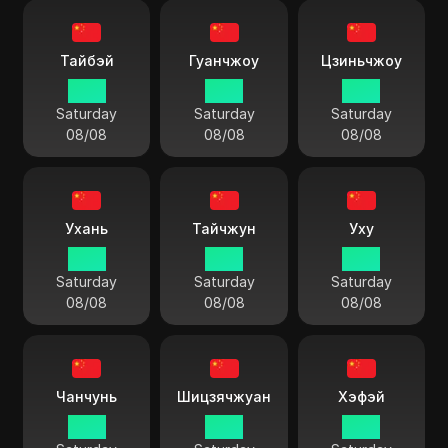
Тайбэй
Гуанчжоу
Цзиньчжоу
18:13
18:13
18:13
Saturday
Saturday
Saturday
08/08
08/08
08/08
Ухань
Тайчжун
Уху
18:13
18:13
18:13
Saturday
Saturday
Saturday
08/08
08/08
08/08
Чанчунь
Шицзячжуан
Хэфэй
18:13
18:13
18:13