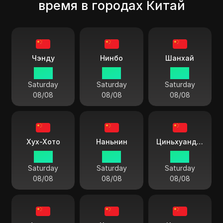
время в городах Китай
Чэнду
Нинбо
Шанхай
18:13
18:13
18:13
Saturday
Saturday
Saturday
08/08
08/08
08/08
Хух-Хото
Наньнин
Циньхуандао
18:13
18:13
18:13
Saturday
Saturday
Saturday
08/08
08/08
08/08