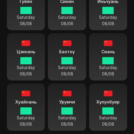
Гуйян
Синин
Иньчуань
18:13
18:13
18:13
Saturday
Saturday
Saturday
08/08
08/08
08/08
Цзинань
Баотоу
Сиань
18:13
18:13
18:13
Saturday
Saturday
Saturday
08/08
08/08
08/08
Хуайнань
Урумчи
Хулунбуир
18:13
18:13
18:13
Saturday
Saturday
Saturday
08/08
08/08
08/08