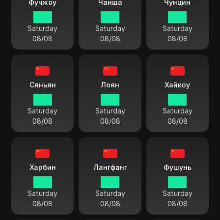
Фучжоу
Чанша
Чунцин
18:13
18:13
18:13
Saturday
Saturday
Saturday
08/08
08/08
08/08
Сяньян
Лоян
Хайкоу
18:13
18:13
18:13
Saturday
Saturday
Saturday
08/08
08/08
08/08
Харбин
Лангфанг
Фушунь
18:13
18:13
18:13
Saturday
Saturday
Saturday
08/08
08/08
08/08