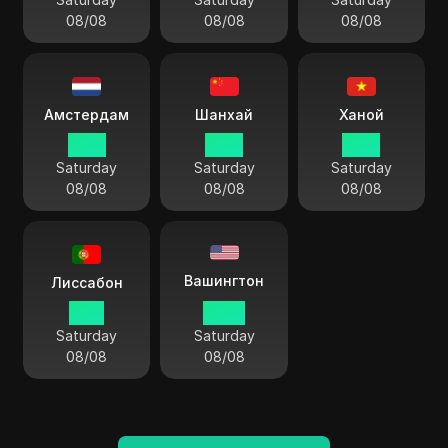
08/08
08/08
08/08
Амстердам
Шанхай
Ханой
12:13
18:13
17:13
Saturday
Saturday
Saturday
08/08
08/08
08/08
Вашингтон
Лиссабон
11:13
06:13
Saturday
Saturday
08/08
08/08