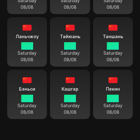
Saturday
Saturday
Saturday
08/08
08/08
08/08
Ланьчжоу
Тайюань
Таншань
18:13
18:13
18:13
Saturday
Saturday
Saturday
08/08
08/08
08/08
Бэньси
Кашгар
Пекин
18:13
18:13
18:13
Saturday
Saturday
Saturday
08/08
08/08
08/08