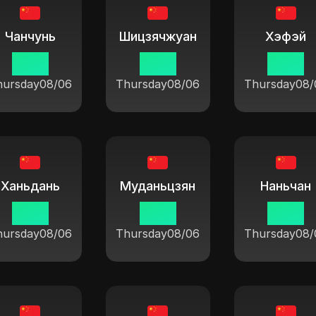
Чанчунь
Шицзячжуан
Хэфэй
19 14
19 14
19 14
hursday
08/06
Thursday
08/06
Thursday
08/
Ханьдань
Муданьцзян
Наньчан
19 14
19 14
19 14
hursday
08/06
Thursday
08/06
Thursday
08/