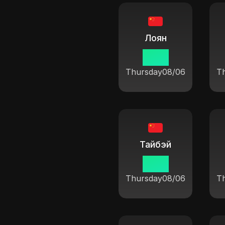
Лоян
19 14
Thursday
08/06
T
Тайбэй
19 14
Thursday
08/06
T