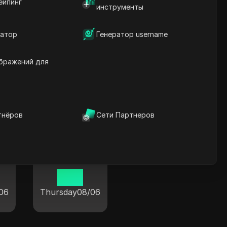
ейпинг
инструменты
атор
Генератор username
Наньнин
бражений для
19 14
06
Thursday
08/06
тнёров
Сети Партнеров
Сяньян
19 14
06
Thursday
08/06