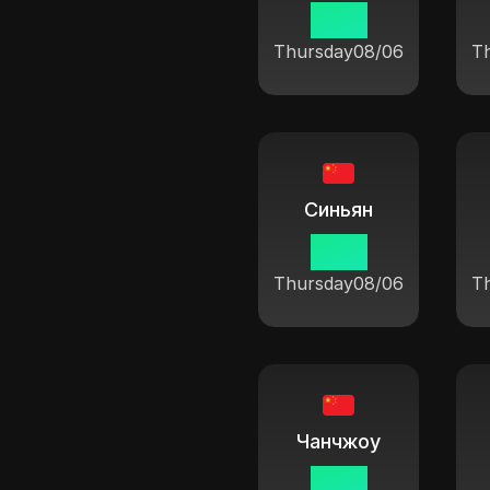
19 14
Thursday
08/06
T
Синьян
19 14
Thursday
08/06
T
Чанчжоу
19 14