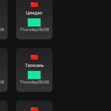
Циндао
19 14
06
Thursday
08/06
Таоюань
19 14
06
Thursday
08/06