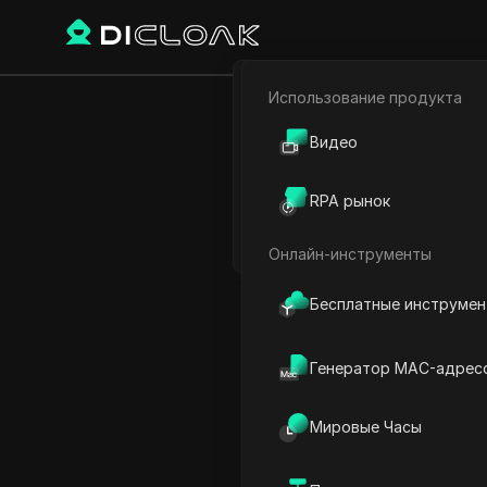
Использование продукта
Электронная коммерци
Главная
Мировое время
Видео
Партнёрский маркетинг
RPA рынок
Веб-паук
Онлайн-инструменты
Бесплатные инструме
Генератор MAC-адрес
Мировые Часы
Время в