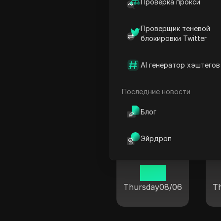
Проверка прокси
Проверщик теневой
блокировки Twitter
Чэнду
AI генератор хэштегов
19 14
Thursday
08/06
T
Последние новости
Блог
Эйрдроп
Циньхуандао
19 14
Thursday
08/06
T