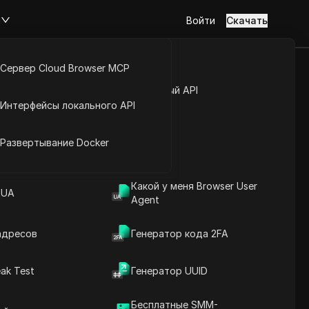
м
Войти
Скачать
Сервер Cloud Browser MCP
туп к аккаунту
Открытый API
й
Интерфейсы локального API
йс расширений
Развертывание Docker
Какой у меня Browser User
 UA
Agent
адресов
Генератор кода 2FA
ak Test
Генератор UUID
ах Китай
Бесплатные SMM-