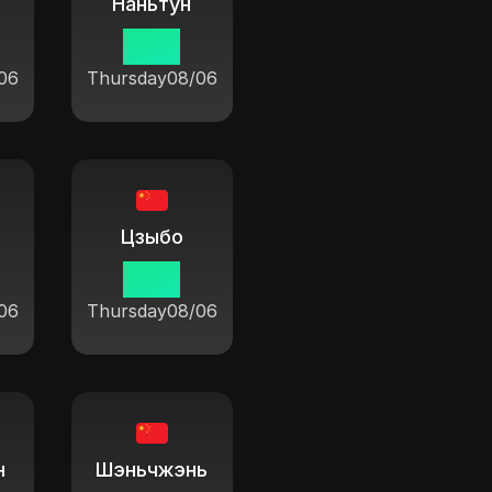
Наньтун
19 14
06
Thursday
08/06
Цзыбо
19 14
06
Thursday
08/06
н
Шэньчжэнь