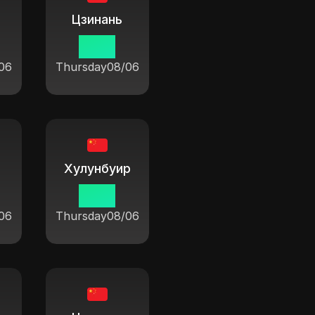
Цзинань
19 14
06
Thursday
08/06
Хулунбуир
19 14
06
Thursday
08/06