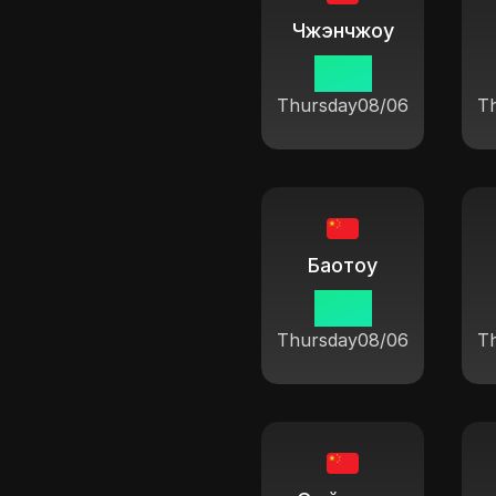
Чжэнчжоу
19 14
Thursday
08/06
T
Баотоу
19 14
Thursday
08/06
T