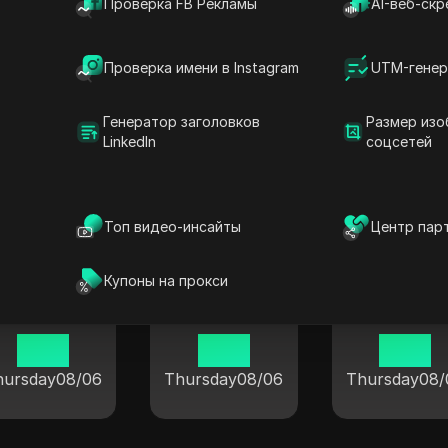
Проверка FB Рекламы
AI-веб-скр
Проверка имени в Instagram
UTM-генер
Нинбо
Шанхай
Хух-Хото
Генератор заголовков
Размер изо
19 14
19 14
19 14
LinkedIn
соцсетей
hursday
08/06
Thursday
08/06
Thursday
08/
Топ видео-инсайты
Центр пар
Купоны на прокси
Фучжоу
Чанша
Чунцин
19 14
19 14
19 14
hursday
08/06
Thursday
08/06
Thursday
08/