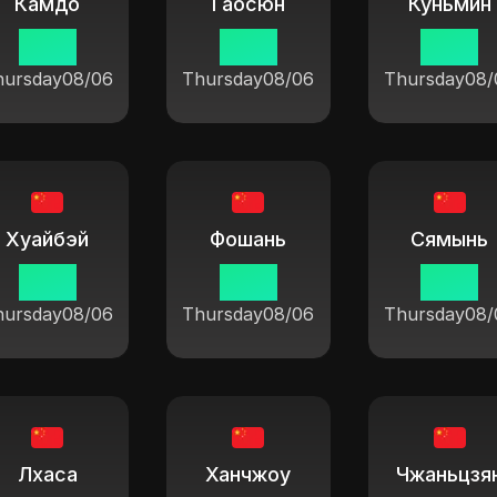
Камдо
Гаосюн
Куньмин
19 14
19 14
19 14
hursday
08/06
Thursday
08/06
Thursday
08/
Хуайбэй
Фошань
Сямынь
19 14
19 14
19 14
hursday
08/06
Thursday
08/06
Thursday
08/
Лхаса
Ханчжоу
Чжаньцзя