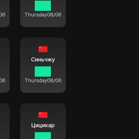
19 14
06
Thursday
08/06
Синьчжу
19 14
06
Thursday
08/06
Цицикар
19 14