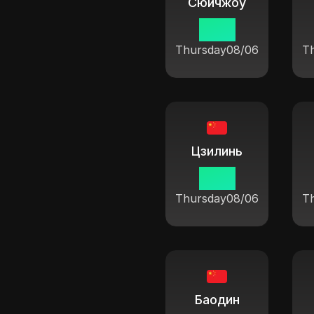
Сюйчжоу
19 14
Thursday
08/06
T
Цзилинь
19 14
Thursday
08/06
T
Баодин