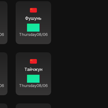
Фушунь
19 14
06
Thursday
08/06
Тайчжун
19 14
06
Thursday
08/06