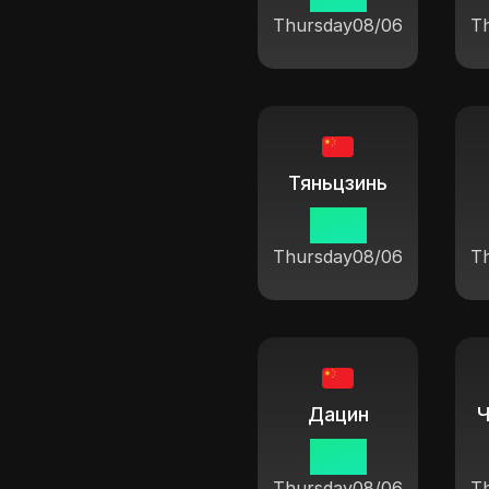
Thursday
08/06
T
Тяньцзинь
19 14
Thursday
08/06
T
Дацин
19 14
Thursday
08/06
T