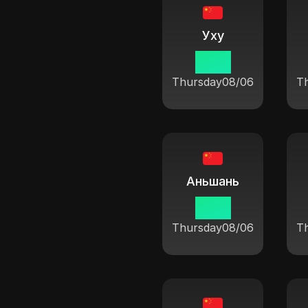
Уху
19 14
Thursday
08/06
T
Аньшань
19 14
Thursday
08/06
T