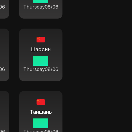
06
Thursday
08/06
Шаосин
19 14
06
Thursday
08/06
Таншань
19 14
06
Thursday
08/06