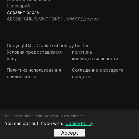
Глоссарий
Алфавит блога
A
B
C
D
E
F
G
H
I
J
K
L
M
N
O
P
Q
R
S
T
U
V
W
X
Y
Z
Другие
Copyright© DICloak Technology Limited
Условия предоставления
политика
услуг
конфиденциальности
Политике использования
Соглашение о возврата
файлов cookie
средств
We use cookies to improve your experience.
You can opt out if you wish.
Cookie Policy
.
Accept