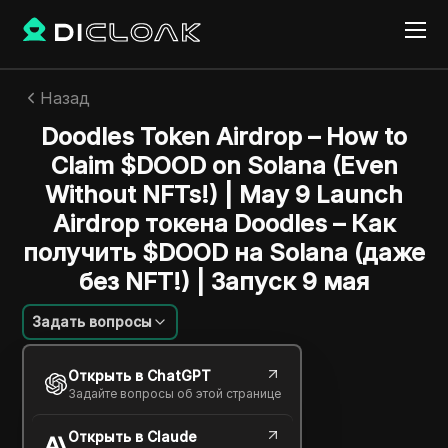
Назад
Doodles Token Airdrop – How to
Claim $DOOD on Solana (Even
Without NFTs!) | May 9 Launch
Airdrop токена Doodles – Как
получить $DOOD на Solana (даже
без NFT!) | Запуск 9 мая
Задать вопросы
Жоао Силва
Открыть в ChatGPT
14 июля 2025
2
минут
Задайте вопросы об этой странице
Поделиться с
Открыть в Claude
Copy Link