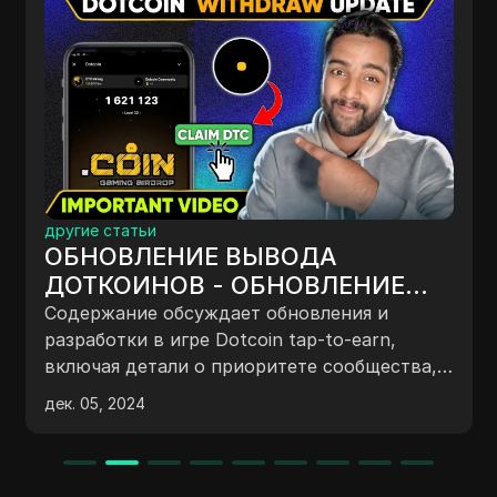
другие статьи
ОБНОВЛЕНИЕ ВЫВОДА
ДОТКОИНОВ - ОБНОВЛЕНИЕ
ДОБЫЧИ DTC - Последние
Содержание обсуждает обновления и
новости о Dotcoin | Новое
разработки в игре Dotcoin tap-to-earn,
включая детали о приоритете сообщества,
обновление майнинга DotCoin
предстоящих листингах на биржах, новых
дек. 05, 2024
дополнениях к игре и вознаграждениях для
активных пользователей. Также
упоминаются потенциальные прибыли,