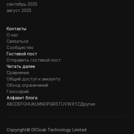
сентябрь 2025
август 2025
Контакты
О нас
Связаться
Сообщество
Гостевой пост
Отправить гостевой пост
Читать далее
Сравнение
Общий доступ к аккаунту
Обход ограничений
Глоссарий
Алфавит блога
A
B
C
D
E
F
G
H
I
J
K
L
M
N
O
P
Q
R
S
T
U
V
W
X
Y
Z
Другие
Copyright© DICloak Technology Limited